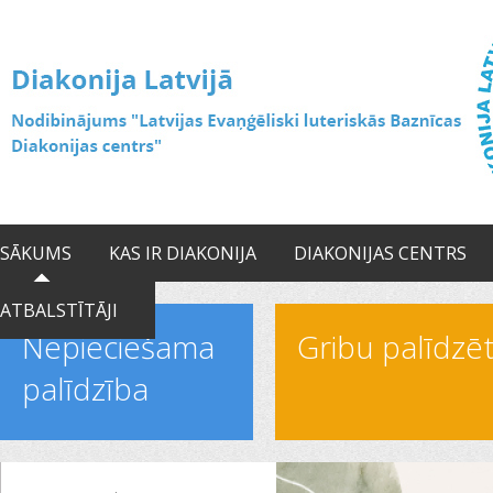
SĀKUMS
KAS IR DIAKONIJA
DIAKONIJAS CENTRS
ATBALSTĪTĀJI
Nepieciešama
Gribu palīdzē
palīdzība