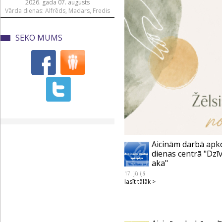
2026. gada 07. augusts
Vārda dienas: Alfrēds, Madars, Fredis
SEKO MUMS
Aicinām darbā apk
dienas centrā "Dzī
aka"
17. jūlijā
lasīt tālāk >