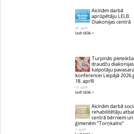
Aicinām darbā
aprūpētāju LELB
Diakonijas centrā
29. aprīlī
lasīt tālāk >
Turpinās pieteikš
draudžu diakonijas
kalpotāju pavasar
konferencei Liepājā 2026.
18. aprīlī
13. aprīlī
lasīt tālāk >
Aicinām darbā soci
rehabilitētāju atba
centrā bērniem un
ģimenēm "Torņkalns"
7. aprīlī