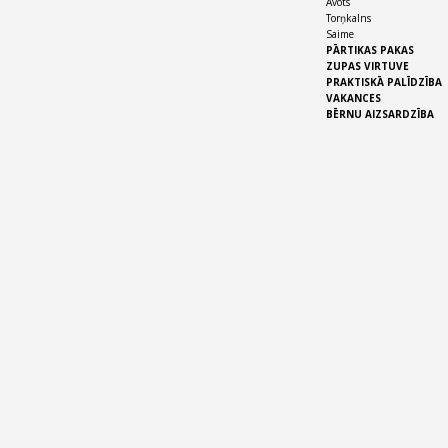
Avots
Torņkalns
Saime
PĀRTIKAS PAKAS
ZUPAS VIRTUVE
PRAKTISKĀ PALĪDZĪBA
VAKANCES
BĒRNU AIZSARDZĪBA