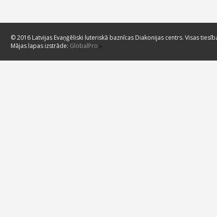
© 2016 Latvijas Evaņģēliski luteriskā baznīcas Diakonijas centrs. Visas tiesīb
Mājas lapas izstrāde:
GlobalPro
»