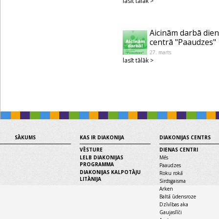
lasīt tālāk >
Aicinām darbā die
centrā "Paaudzes"
27. marts
lasīt tālāk >
SĀKUMS
KAS IR DIAKONIJA
DIAKONIJAS CENTRS
VĒSTURE
DIENAS CENTRI
LELB DIAKONIJAS
Mēs
PROGRAMMA
Paaudzes
DIAKONIJAS KALPOTĀJU
Roku rokā
LITĀNIJA
Sirdsgaisma
Arken
Baltā ūdensroze
Dzīvības aka
Gaujaslīči