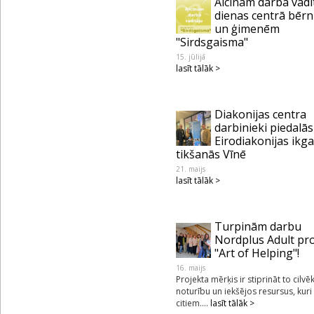
Aicinām darbā vadī
dienas centrā bēr
un ģimenēm
"Sirdsgaisma"
15. jūlijā
lasīt tālāk >
Diakonijas centra
darbinieki piedalās
Eirodiakonijas ikg
tikšanās Vīnē
21. maijs
lasīt tālāk >
Turpinām darbu
Nordplus Adult pr
"Art of Helping"!
16. maijs
Projekta mērķis ir stiprināt to cilvē
noturību un iekšējos resursus, kuri
citiem....
lasīt tālāk >