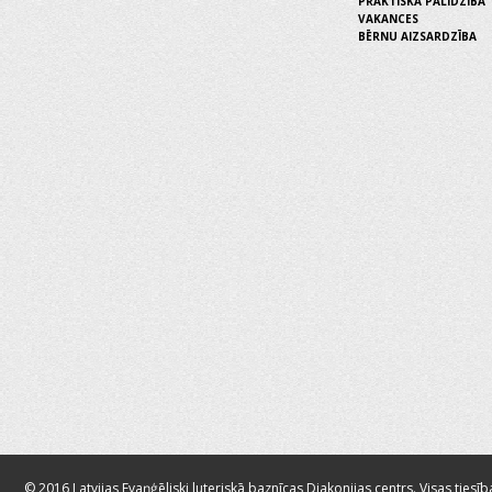
PRAKTISKĀ PALĪDZĪBA
VAKANCES
BĒRNU AIZSARDZĪBA
© 2016 Latvijas Evaņģēliski luteriskā baznīcas Diakonijas centrs. Visas tiesīb