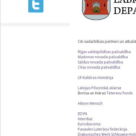
Citi sadarbības partneri un atbalstī
Rīgas valstspilsētas pašvaldība
Madonas novada pašvaldība
Saldus novada pašvaldība
Cēsu novada pašvaldība
LR Kultūras ministrija
Latvijas Pilsoniskā alianse
‌Borisa un Ināras
Teterevu fonds
Aktion Mensch
EDYN
Interdiac
Eurodiaconia
Pasaules Luterāņu federācija
‌Diakonisches Werk Schleswig-Hols