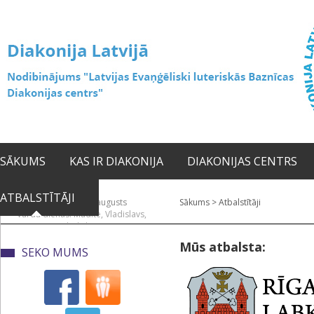
SĀKUMS
KAS IR DIAKONIJA
DIAKONIJAS CENTRS
ATBALSTĪTĀJI
2026. gada 08. augusts
Sākums
>
Atbalstītāji
Vārda dienas: Mudīte, Vladislavs,
Vladislava
Mūs atbalsta:
SEKO MUMS