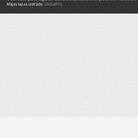
Mājas lapas izstrāde:
GlobalPro
»