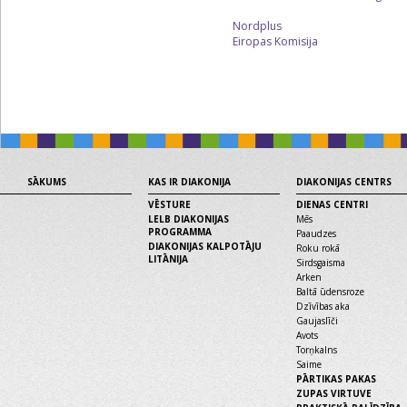
Nordplus
‌
Eiropas Komisija
SĀKUMS
KAS IR DIAKONIJA
DIAKONIJAS CENTRS
VĒSTURE
DIENAS CENTRI
LELB DIAKONIJAS
Mēs
PROGRAMMA
Paaudzes
DIAKONIJAS KALPOTĀJU
Roku rokā
LITĀNIJA
Sirdsgaisma
Arken
Baltā ūdensroze
Dzīvības aka
Gaujaslīči
Avots
Torņkalns
Saime
PĀRTIKAS PAKAS
ZUPAS VIRTUVE