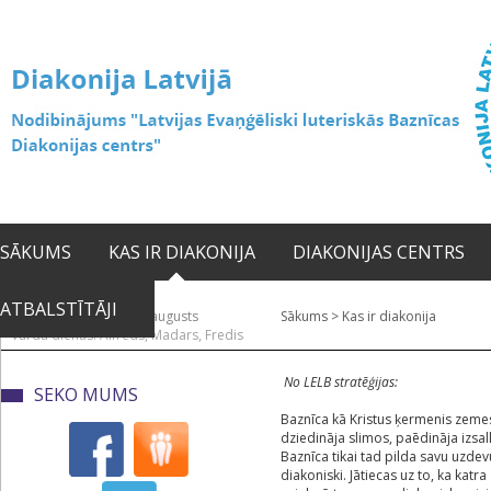
SĀKUMS
KAS IR DIAKONIJA
DIAKONIJAS CENTRS
ATBALSTĪTĀJI
2026. gada 07. augusts
Sākums
>
Kas ir diakonija
Vārda dienas: Alfrēds, Madars, Fredis
No LELB stratēģijas:
SEKO MUMS
Baznīca kā Kristus ķermenis zemes 
dziedināja slimos, paēdināja izsalk
Baznīca tikai tad pilda savu uzdevu
diakoniski. Jātiecas uz to, ka kat