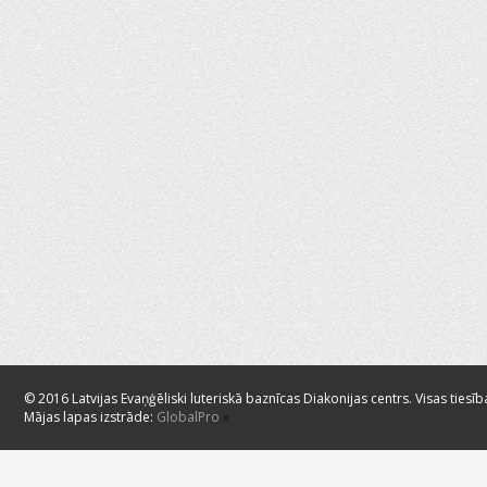
© 2016 Latvijas Evaņģēliski luteriskā baznīcas Diakonijas centrs. Visas tiesīb
Mājas lapas izstrāde:
GlobalPro
»