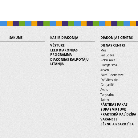
SĀKUMS
KAS IR DIAKONIJA
DIAKONIJAS CENTRS
VĒSTURE
DIENAS CENTRI
LELB DIAKONIJAS
Mēs
PROGRAMMA
Paaudzes
DIAKONIJAS KALPOTĀJU
Roku rokā
LITĀNIJA
Sirdsgaisma
Arken
Baltā ūdensroze
Dzīvības aka
Gaujaslīči
Avots
Torņkalns
Saime
PĀRTIKAS PAKAS
ZUPAS VIRTUVE
PRAKTISKĀ PALĪDZĪBA
VAKANCES
BĒRNU AIZSARDZĪBA