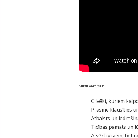
Mūsu vērtības:
Cilvēki, kuriem kal
Prasme klausīties u
Atbalsts un iedroši
Ticības pamats un l
Atvērti visiem, bet 