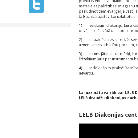
prieku īsteno savu diakonisko aici
materiālas palīdzības sniegšanu ti
pasludinot tiem evaņģēlija vēsti. 
tā Baznīcā pastāv. Lai uzlabotu u
1) veidosim diakoniju, kurā katr
devēju – mīlestībā un labos darbo
2) nebaidīsimies saredzēt sev vis
uzņemsimies atbildību par tiem, c
3) mums jātiecas uz mērķi, kur
līdzekļiem kļūs par instrumentu 
4) iedzīvināsim praksē Baznīca
ietvaros.
Lai uzzinātu vairāk par LELB 
LELB draudžu diakonijas darbu
LELB Diakonijas cent