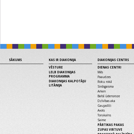
SĀKUMS
KAS IR DIAKONIJA
DIAKONIJAS CENTRS
VĒSTURE
DIENAS CENTRI
LELB DIAKONIJAS
Mēs
PROGRAMMA
Paaudzes
DIAKONIJAS KALPOTĀJU
Roku rokā
LITĀNIJA
Sirdsgaisma
Arken
Baltā ūdensroze
Dzīvības aka
Gaujaslīči
Avots
Torņkalns
Saime
PĀRTIKAS PAKAS
ZUPAS VIRTUVE