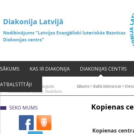
SĀKUMS
KAS IR DIAKONIJA
DIAKONIJAS CENTRS
ATBALSTĪTĀJI
2026. gada 08. augusts
Sākums
>
Baltā ūdensroze
>
Diena
Vārda dienas: Mudīte, Vladislavs,
Vladislava
Kopienas ce
SEKO MUMS
Kopienas centra