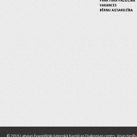
PRAKTISKĀ PALĪDZĪBA
VAKANCES
BĒRNU AIZSARDZĪBA
© 2016 Latvijas Evaņģēliski luteriskā baznīcas Diakonijas centrs. Visas tiesīb