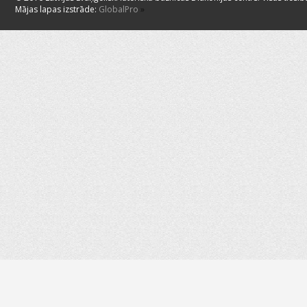
Mājas lapas izstrāde:
GlobalPro
»