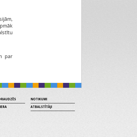
ijām,
rpmāk
lstītu
em par
 DRAUDZĒS
NOTIKUMI
MERA
ATBALSTĪTĀJI