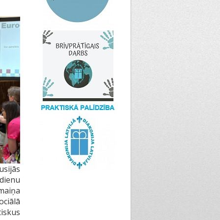
usijās
sdienu
pmaiņa
ociālā
tiskus