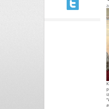
Z
K
p
i
“
a