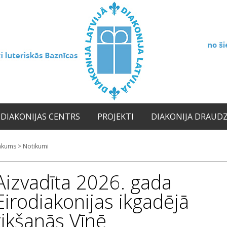
DIAKONIJAS CENTRS
PROJEKTI
DIAKONIJA DRAUD
ākums
>
Notikumi
Aizvadīta 2026. gada
Eirodiakonijas ikgadējā
tikšanās Vīnē