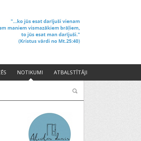
ZĒS
NOTIKUMI
ATBALSTĪTĀJI