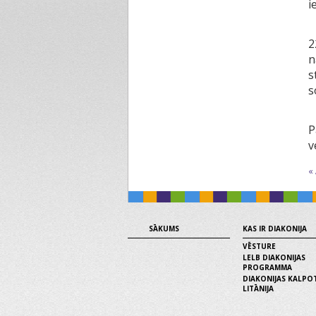
i
2
n
s
s
P
v
«
SĀKUMS
KAS IR DIAKONIJA
VĒSTURE
LELB DIAKONIJAS
PROGRAMMA
DIAKONIJAS KALPO
LITĀNIJA