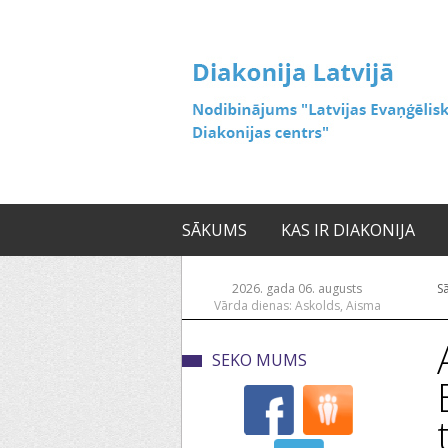
SĀKUMS
KAS IR DIAKONIJA
2026. gada 06. augusts
S
Vārda dienas: Askolds, Aisma
SEKO MUMS