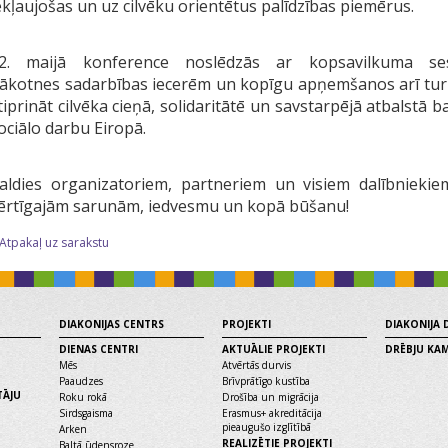
ekļaujošas un uz cilvēku orientētus palīdzības piemērus.
2. maijā konference noslēdzās ar kopsavilkuma ses
ākotnes sadarbības iecerēm un kopīgu apņemšanos arī tu
tiprināt cilvēka cieņā, solidaritātē un savstarpējā atbalstā ba
ociālo darbu Eiropā.
aldies organizatoriem, partneriem un visiem dalībnieki
ērtīgajām sarunām, iedvesmu un kopā būšanu!
 Atpakaļ uz sarakstu
DIAKONIJAS CENTRS
PROJEKTI
DIAKONIJA
DIENAS CENTRI
AKTUĀLIE PROJEKTI
DRĒBJU KA
Mēs
Atvērtās durvis
Paaudzes
Brīvprātīgo kustība
TĀJU
Roku rokā
Drošība un migrācija
Sirdsgaisma
Erasmus+ akreditācija
pieaugušo izglītībā
Arken
REALIZĒTIE PROJEKTI
Baltā ūdensroze