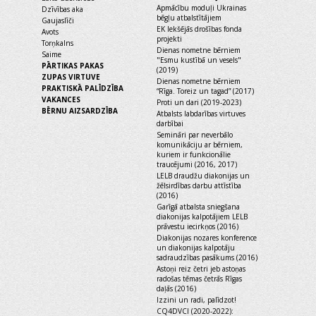
Apmācību moduļi Ukrainas
Dzīvības aka
bēgļu atbalstītājiem
Gaujaslīči
EK Iekšējās drošības fonda
Avots
projekti
Torņkalns
Dienas nometne bērniem
Saime
"Esmu kustībā un vesels"
PĀRTIKAS PAKAS
(2019)
ZUPAS VIRTUVE
Dienas nometne bērniem
PRAKTISKĀ PALĪDZĪBA
“Rīga. Toreiz un tagad” (2017)
VAKANCES
Proti un dari (2019-2023)
BĒRNU AIZSARDZĪBA
Atbalsts labdarības virtuves
darbībai
Semināri par neverbālo
komunikāciju ar bērniem,
kuriem ir funkcionālie
traucējumi (2016, 2017)
LELB draudžu diakonijas un
žēlsirdības darbu attīstība
(2016)
Garīgā atbalsta sniegšana
diakonijas kalpotājiem LELB
prāvestu iecirkņos (2016)
Diakonijas nozares konference
un diakonijas kalpotāju
sadraudzības pasākums (2016)
Astoņi reiz četri jeb astoņas
radošas tēmas četrās Rīgas
daļās (2016)
Izzini un radi, palīdzot!
CQ4DVCI (2020-2022):