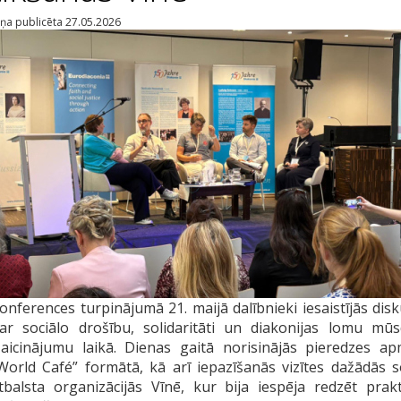
iņa publicēta 27.05.2026
onferences turpinājumā 21. maijā dalībnieki iesaistījās disk
ar sociālo drošību, solidaritāti un diakonijas lomu mū
zaicinājumu laikā. Dienas gaitā norisinājās pieredzes a
World Café” formātā, kā arī iepazīšanās vizītes dažādās s
tbalsta organizācijās Vīnē, kur bija iespēja redzēt prak