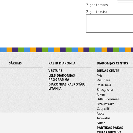
Ziņas temats:
Ziņas teksts:
SĀKUMS
KAS IR DIAKONIJA
DIAKONIJAS CENTRS
VĒSTURE
DIENAS CENTRI
LELB DIAKONIJAS
Mēs
PROGRAMMA
Paaudzes
DIAKONIJAS KALPOTĀJU
Roku rokā
LITĀNIJA
Sirdsgaisma
Arken
Baltā ūdensroze
Dzīvības aka
Gaujaslīči
Avots
Torņkalns
Saime
PĀRTIKAS PAKAS
ZUPAS VIRTUVE