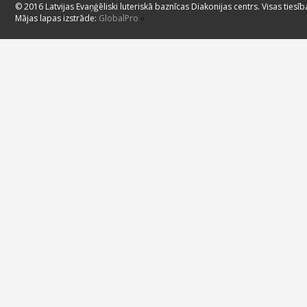
© 2016 Latvijas Evaņģēliski luteriskā baznīcas Diakonijas centrs. Visas tiesīb
Mājas lapas izstrāde:
GlobalPro
»