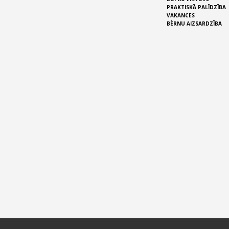
PRAKTISKĀ PALĪDZĪBA
VAKANCES
BĒRNU AIZSARDZĪBA