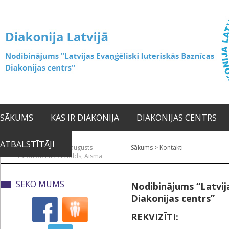
SĀKUMS
KAS IR DIAKONIJA
DIAKONIJAS CENTRS
ATBALSTĪTĀJI
2026. gada 06. augusts
Sākums
>
Kontakti
Vārda dienas: Askolds, Aisma
SEKO MUMS
Nodibinājums “Latvija
Diakonijas centrs”
REKVIZĪTI: