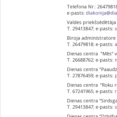
Telefona Nr.: 2647981
e-pasts:
diakonija@dia
Valdes priekšsēdētāj
T. 29413847; e-pasts:
s
Biroja administratore
T. 26479818; e-pasts:
a
Dienas centra "Mēs" v
T. 26688762; e-pasts:
Dienas centra "Paaudz
T. 27876459; e-pasts:
Dienas centra
"Roku r
T. 67241965; e-pasts:
Dienas centra "Sirdsga
T. 29413847; e-pasts:
s
Dienas centra "Dzīvīb