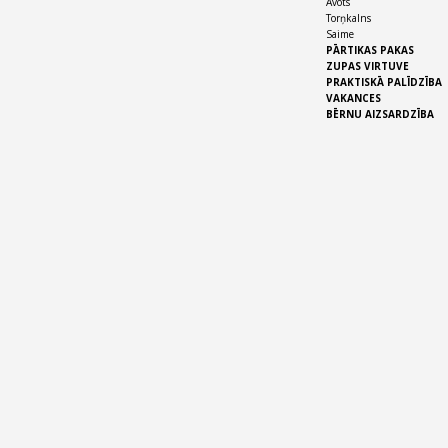
Avots
Torņkalns
Saime
PĀRTIKAS PAKAS
ZUPAS VIRTUVE
PRAKTISKĀ PALĪDZĪBA
VAKANCES
BĒRNU AIZSARDZĪBA