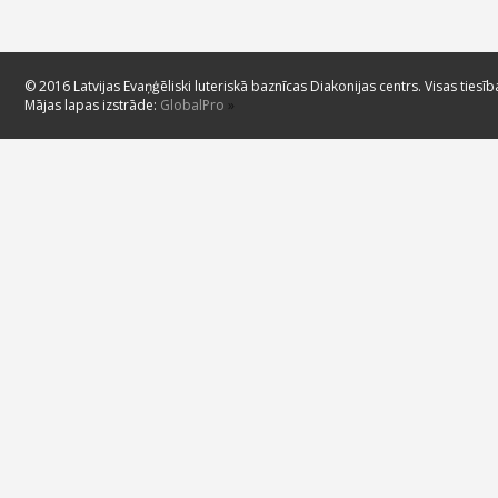
© 2016 Latvijas Evaņģēliski luteriskā baznīcas Diakonijas centrs. Visas tiesīb
Mājas lapas izstrāde:
GlobalPro
»