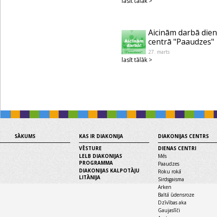
lasīt tālāk >
Aicinām darbā die
centrā "Paaudzes"
27. marts
lasīt tālāk >
SĀKUMS
KAS IR DIAKONIJA
DIAKONIJAS CENTRS
VĒSTURE
DIENAS CENTRI
LELB DIAKONIJAS
Mēs
PROGRAMMA
Paaudzes
DIAKONIJAS KALPOTĀJU
Roku rokā
LITĀNIJA
Sirdsgaisma
Arken
Baltā ūdensroze
Dzīvības aka
Gaujaslīči