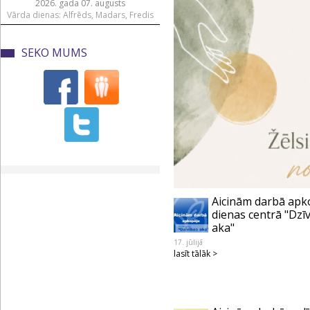
2026. gada 07. augusts
Vārda dienas: Alfrēds, Madars, Fredis
SEKO MUMS
Aicinām darbā apk
dienas centrā "Dzī
aka"
17. jūlijā
lasīt tālāk >