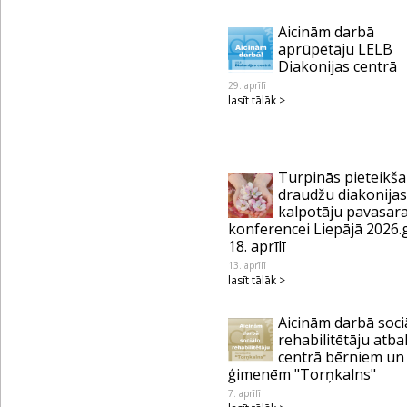
Aicinām darbā
aprūpētāju LELB
Diakonijas centrā
29. aprīlī
lasīt tālāk >
Turpinās pieteikš
draudžu diakonijas
kalpotāju pavasar
konferencei Liepājā 2026.
18. aprīlī
13. aprīlī
lasīt tālāk >
Aicinām darbā soci
rehabilitētāju atba
centrā bērniem un
ģimenēm "Torņkalns"
7. aprīlī