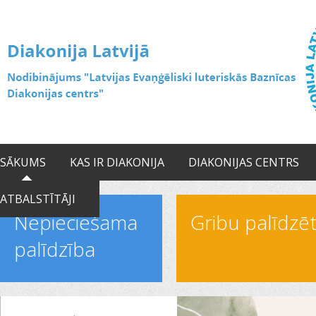
SĀKUMS
KAS IR DIAKONIJA
DIAKONIJAS CENTRS
ATBALSTĪTĀJI
Nepieciešama
Gribu palīdzē
palīdzība