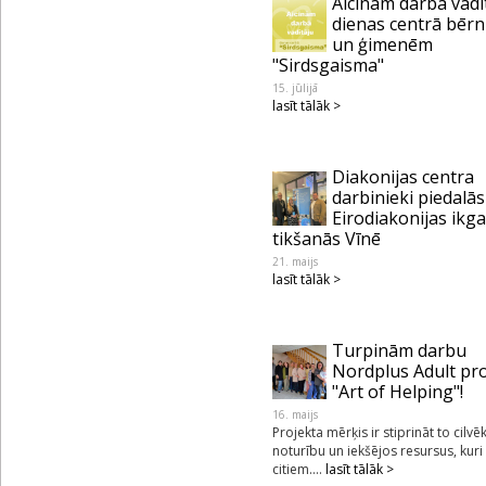
Aicinām darbā vadī
dienas centrā bēr
un ģimenēm
"Sirdsgaisma"
15. jūlijā
lasīt tālāk >
Diakonijas centra
darbinieki piedalās
Eirodiakonijas ikg
tikšanās Vīnē
21. maijs
lasīt tālāk >
Turpinām darbu
Nordplus Adult pr
"Art of Helping"!
16. maijs
Projekta mērķis ir stiprināt to cilvē
noturību un iekšējos resursus, kuri
citiem....
lasīt tālāk >