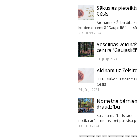
Sākusies pieteikš
Cēsīs
Aicinām uz Žēlsirdības 
kopienas centrā “Gaujaslīči” – ir s
2. augusts 2024
Veselības veicinā
centrā "Gaujaslīči
31. jūlijs 2024
Aicinām uz Žēlsir
LELB Diakonijas centrs 
Cēsīs
24. jūlijs 2024
Nometne bērniem
draudzību
Kā zināms, “tāds tādu 
notika arī ar mums, bet par visu p
19. jūlijs 2024