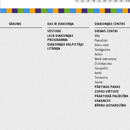
1
2
3
4
5
6
7
8
9
10
SĀKUMS
KAS IR DIAKONIJA
DIAKONIJAS CENTRS
VĒSTURE
DIENAS CENTRI
LELB DIAKONIJAS
Mēs
PROGRAMMA
Paaudzes
DIAKONIJAS KALPOTĀJU
Roku rokā
LITĀNIJA
Sirdsgaisma
Arken
Baltā ūdensroze
Dzīvības aka
Gaujaslīči
Avots
Torņkalns
Saime
PĀRTIKAS PAKAS
ZUPAS VIRTUVE
PRAKTISKĀ PALĪDZĪBA
VAKANCES
BĒRNU AIZSARDZĪBA