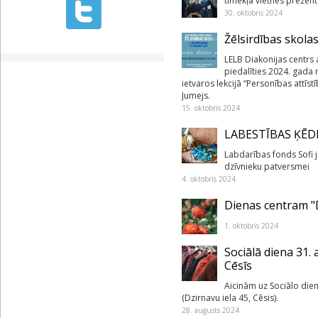
tīmekļa vietnes prezent
30. oktobris 2024
Žēlsirdības skol
LELB Diakonijas centrs 
piedalīties 2024. gada 
ietvaros lekcijā “Personības attīs
Jumejs.
15. oktobris 2024
LABESTĪBAS ĶĒD
Labdarības fonds Sofi j
dzīvnieku patversmei
4. oktobris 2024
Dienas centram "D
1. oktobris 2024
Sociālā diena 31.
Cēsīs
Aicinām uz Sociālo dien
(Dzirnavu iela 45, Cēsis).
28. augusts 2024