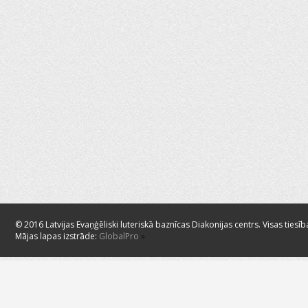
© 2016 Latvijas Evaņģēliski luteriskā baznīcas Diakonijas centrs. Visas tiesīb
Mājas lapas izstrāde:
GlobalPro
»