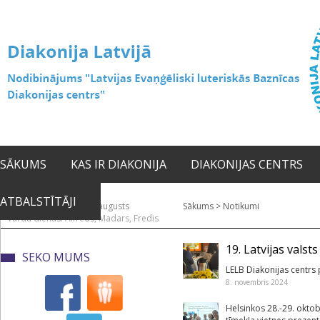
SĀKUMS
KAS IR DIAKONIJA
DIAKONIJAS CENTRS
ATBALSTĪTĀJI
2026. gada 07. augusts
Sākums
>
Notikumi
Vārda dienas: Alfrēds, Madars, Fredis
19. Latvijas vals
SEKO MUMS
LELB Diakonijas centrs 
8. novembris 2024
Helsinkos 28.-29. okto