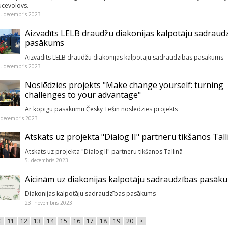
ucevolovs.
. decembris 2023
Aizvadīts LELB draudžu diakonijas kalpotāju sadraud
pasākums
Aizvadīts LELB draudžu diakonijas kalpotāju sadraudzības pasākums
. decembris 2023
Noslēdzies projekts "Make change yourself: turning
challenges to your advantage"
Ar kopīgu pasākumu Česky Tešin noslēdzies projekts
 decembris 2023
Atskats uz projekta "Dialog II" partneru tikšanos Tall
Atskats uz projekta "Dialog II" partneru tikšanos Tallinā
5. decembris 2023
Aicinām uz diakonijas kalpotāju sadraudzības pasāk
Diakonijas kalpotāju sadraudzības pasākums
23. novembris 2023
<
11
12
13
14
15
16
17
18
19
20
>