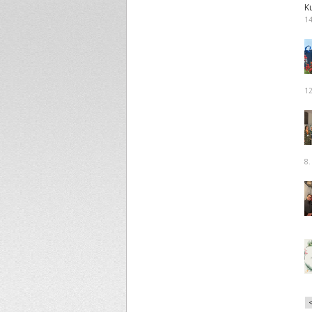
K
14
12
8.