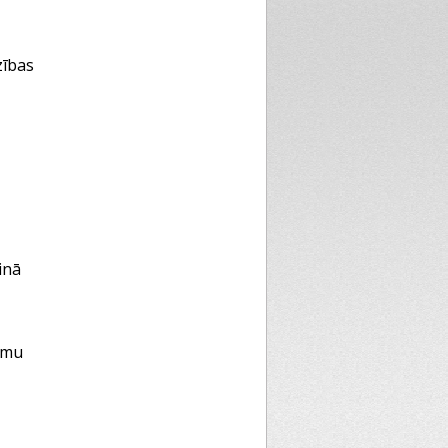
zības
inā
umu