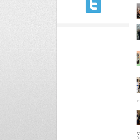
15
g
D