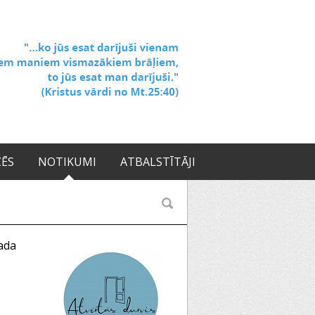
ZĒS
NOTIKUMI
ATBALSTĪTĀJI
ada