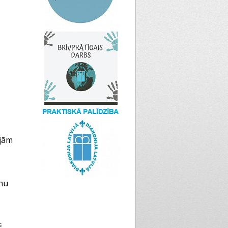
ajām
rnu
s