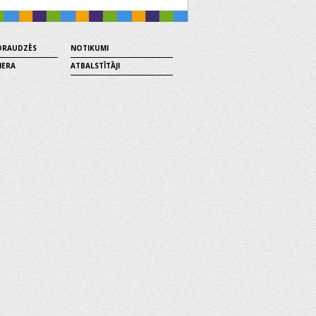
 DRAUDZĒS
NOTIKUMI
MERA
ATBALSTĪTĀJI