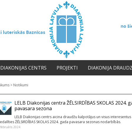
DIAKONIJAS CENTRS
PROJEKTI
DIAKONIJA DRAUD
ākums
>
Notikumi
LELB Diakonijas centra ŽĒLSIRDĪBAS SKOLAS 2024. g
pavasara sezona
LELB Diakonijas centrs aicina draudžu kalpotājus un visus interesentus
iedalīties ŽĒLSIRDĪBAS SKOLAS 2024. gada pavasara sezonas nodarbībās.
 februāris 2024