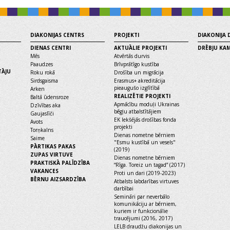
DIAKONIJAS CENTRS
PROJEKTI
DIAKONIJA
DIENAS CENTRI
AKTUĀLIE PROJEKTI
DRĒBJU KA
Mēs
Atvērtās durvis
Paaudzes
Brīvprātīgo kustība
TĀJU
Roku rokā
Drošība un migrācija
Sirdsgaisma
Erasmus+ akreditācija
pieaugušo izglītībā
Arken
REALIZĒTIE PROJEKTI
Baltā ūdensroze
Apmācību moduļi Ukrainas
Dzīvības aka
bēgļu atbalstītājiem
Gaujaslīči
EK Iekšējās drošības fonda
Avots
projekti
Torņkalns
Dienas nometne bērniem
Saime
"Esmu kustībā un vesels"
PĀRTIKAS PAKAS
(2019)
ZUPAS VIRTUVE
Dienas nometne bērniem
PRAKTISKĀ PALĪDZĪBA
“Rīga. Toreiz un tagad” (2017)
VAKANCES
Proti un dari (2019-2023)
BĒRNU AIZSARDZĪBA
Atbalsts labdarības virtuves
darbībai
Semināri par neverbālo
komunikāciju ar bērniem,
kuriem ir funkcionālie
traucējumi (2016, 2017)
LELB draudžu diakonijas un