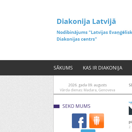
SĀKUMS
KAS IR DIAKONIJA
2026. gada 09. augusts
S
Vārda dienas: Madara, Genoveva
SEKO MUMS
p
2.