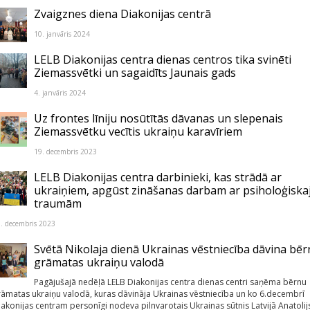
Zvaigznes diena Diakonijas centrā
10. janvāris 2024
LELB Diakonijas centra dienas centros tika svinēti
Ziemassvētki un sagaidīts Jaunais gads
4. janvāris 2024
Uz frontes līniju nosūtītās dāvanas un slepenais
Ziemassvētku vecītis ukraiņu karavīriem
19. decembris 2023
LELB Diakonijas centra darbinieki, kas strādā ar
ukraiņiem, apgūst zināšanas darbam ar psiholoģisk
traumām
. decembris 2023
Svētā Nikolaja dienā Ukrainas vēstniecība dāvina bē
grāmatas ukraiņu valodā
Pagājušajā nedēļā LELB Diakonijas centra dienas centri saņēma bērnu
rāmatas ukraiņu valodā, kuras dāvināja Ukrainas vēstniecība un ko 6.decembrī
iakonijas centram personīgi nodeva pilnvarotais Ukrainas sūtnis Latvijā Anatolij