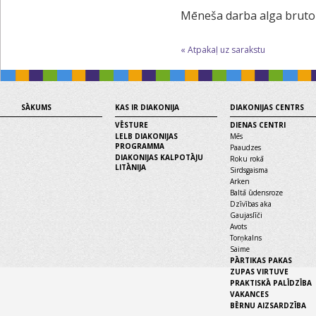
Mēneša darba alga bruto 
« Atpakaļ uz sarakstu
SĀKUMS
KAS IR DIAKONIJA
DIAKONIJAS CENTRS
VĒSTURE
DIENAS CENTRI
LELB DIAKONIJAS
Mēs
PROGRAMMA
Paaudzes
DIAKONIJAS KALPOTĀJU
Roku rokā
LITĀNIJA
Sirdsgaisma
Arken
Baltā ūdensroze
Dzīvības aka
Gaujaslīči
Avots
Torņkalns
Saime
PĀRTIKAS PAKAS
ZUPAS VIRTUVE
PRAKTISKĀ PALĪDZĪBA
VAKANCES
BĒRNU AIZSARDZĪBA