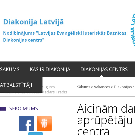
SĀKUMS
KAS IR DIAKONIJA
DIAKONIJAS CENTRS
ATBALSTĪTĀJI
2026. gada 07. augusts
Sākums
>
Vakances
>
Diakonijas c
Vārda dienas: Alfrēds, Madars, Fredis
Aicinām da
SEKO MUMS
aprūpētāju
centrā