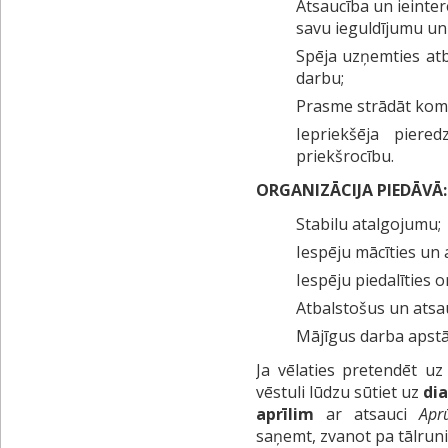
Atsaucība un ieinter
savu ieguldījumu un
Spēja uzņemties atb
darbu;
Prasme strādāt kom
Iepriekšēja piere
priekšrocību.
ORGANIZĀCIJA PIEDĀVĀ:
Stabilu atalgojumu;
Iespēju mācīties un
Iespēju piedalīties 
Atbalstošus un atsa
Mājīgus darba apstāk
Ja vēlaties pretendēt uz
vēstuli lūdzu sūtiet uz
di
aprīlim
ar atsauci
Apr
saņemt, zvanot pa tālrun