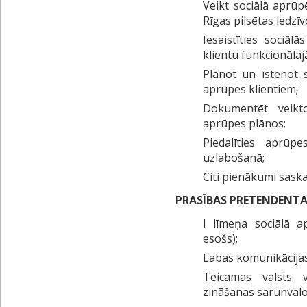
Veikt sociālā aprū
Rīgas pilsētas iedzīv
Iesaistīties sociāl
klientu funkcionāla
Plānot un īstenot 
aprūpes klientiem;
Dokumentēt veikt
aprūpes plānos;
Piedalīties aprūp
uzlabošanā;
Citi pienākumi sask
PRASĪBAS PRETENDENT
I līmeņa sociālā a
esošs);
Labas komunikācija
Teicamas valsts 
zināšanas sarunvalo