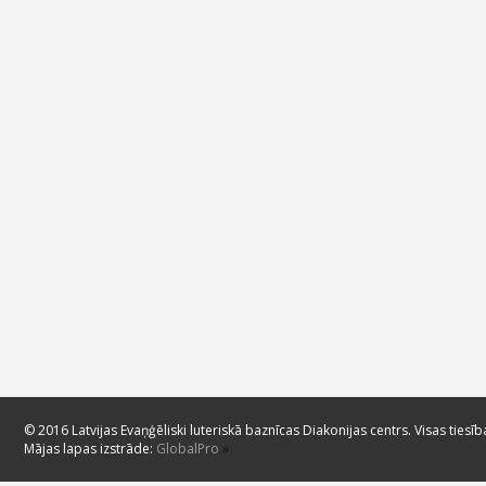
© 2016 Latvijas Evaņģēliski luteriskā baznīcas Diakonijas centrs. Visas tiesīb
Mājas lapas izstrāde:
GlobalPro
»