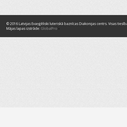
© 2016 Latvijas Evaņģēliski luteriskā baznīcas Diakonijas centrs. Visas tiesīb
Mājas lapas izstrāde:
GlobalPro
»