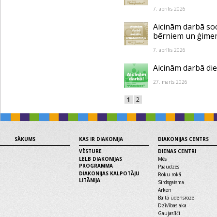
7. aprīlis 2026
Aicinām darbā soc
bērniem un ģime
7. aprīlis 2026
Aicinām darbā di
27. marts 2026
1
2
SĀKUMS
KAS IR DIAKONIJA
DIAKONIJAS CENTRS
VĒSTURE
DIENAS CENTRI
LELB DIAKONIJAS
Mēs
PROGRAMMA
Paaudzes
DIAKONIJAS KALPOTĀJU
Roku rokā
LITĀNIJA
Sirdsgaisma
Arken
Baltā ūdensroze
Dzīvības aka
Gaujaslīči