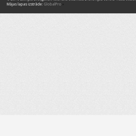
Mājas lapas izstrāde:
GlobalPro
»