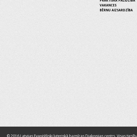
PRAKTISKĀ PALĪDZĪBA
VAKANCES
BĒRNU AIZSARDZĪBA
© 2016 Latvijas Evaņģēliski luteriskā baznīcas Diakonijas centrs. Visas tiesīb