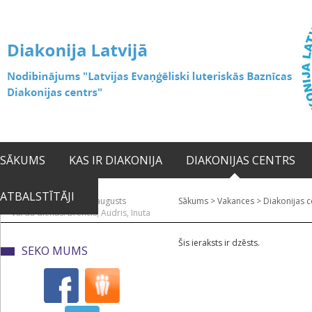
SĀKUMS
KAS IR DIAKONIJA
DIAKONIJAS CENTRS
ATBALSTĪTĀJI
2026. gada 10. augusts
Sākums
>
Vakances
>
Diakonijas c
Vārda dienas: Brencis, Audris, Inuta
Šis ieraksts ir dzēsts.
SEKO MUMS