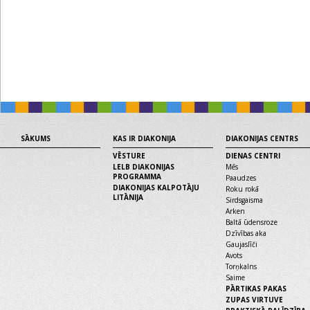
SĀKUMS
KAS IR DIAKONIJA
DIAKONIJAS CENTRS
VĒSTURE
DIENAS CENTRI
LELB DIAKONIJAS
Mēs
PROGRAMMA
Paaudzes
DIAKONIJAS KALPOTĀJU
Roku rokā
LITĀNIJA
Sirdsgaisma
Arken
Baltā ūdensroze
Dzīvības aka
Gaujaslīči
Avots
Torņkalns
Saime
PĀRTIKAS PAKAS
ZUPAS VIRTUVE