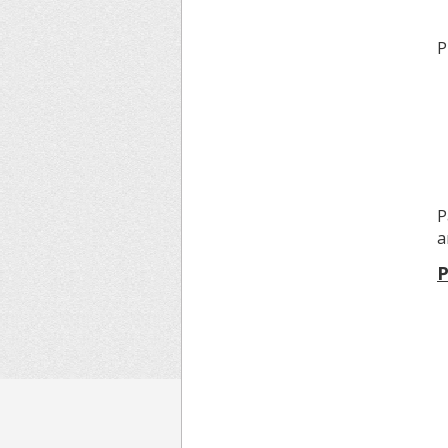
P
P
a
P