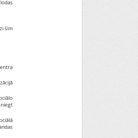
alodas
zi šim
centra
zācijā
ociālo
sniegt
ciālā
andas