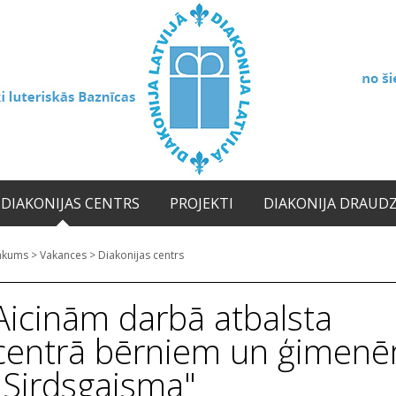
DIAKONIJAS CENTRS
PROJEKTI
DIAKONIJA DRAUD
ākums
>
Vakances
>
Diakonijas centrs
Aicinām darbā atbalsta
centrā bērniem un ģimen
"Sirdsgaisma"