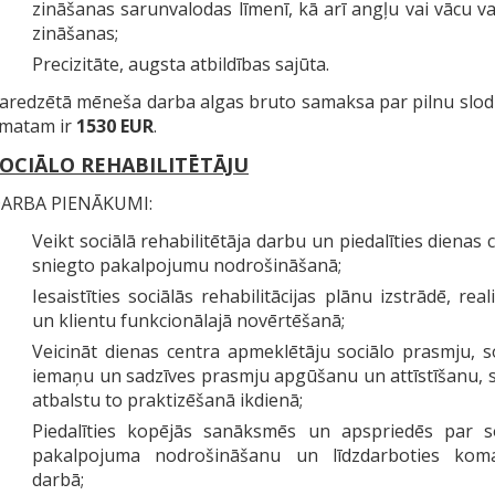
zināšanas sarunvalodas līmenī, kā arī angļu vai vācu v
zināšanas;
Precizitāte, augsta atbildības sajūta.
aredzētā mēneša darba algas bruto samaksa par pilnu slod
matam ir
1530 EUR
.
OCIĀLO REHABILITĒTĀJU
ARBA PIENĀKUMI:
Veikt sociālā rehabilitētāja darbu un piedalīties dienas 
sniegto pakalpojumu nodrošināšanā;
Iesaistīties sociālās rehabilitācijas plānu izstrādē, reali
un klientu funkcionālajā novērtēšanā;
Veicināt dienas centra apmeklētāju sociālo prasmju, s
iemaņu un sadzīves prasmju apgūšanu un attīstīšanu, 
atbalstu to praktizēšanā ikdienā;
Piedalīties kopējās sanāksmēs un apspriedēs par so
pakalpojuma nodrošināšanu un līdzdarboties kom
darbā;