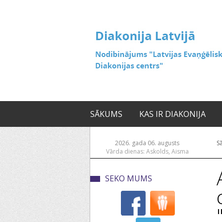
SĀKUMS
KAS IR DIAKONIJA
2026. gada 06. augusts
S
Vārda dienas: Askolds, Aisma
SEKO MUMS