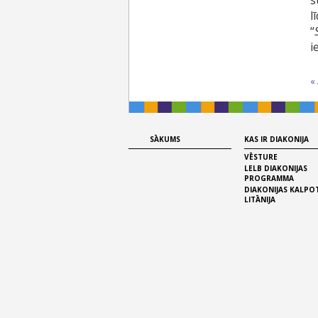
s
l
“
i
«
SĀKUMS
KAS IR DIAKONIJA
VĒSTURE
LELB DIAKONIJAS
PROGRAMMA
DIAKONIJAS KALPO
LITĀNIJA