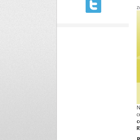
Z
N
c
c
R