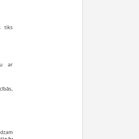
 tiks
bu ar
ībās,
ūdzam