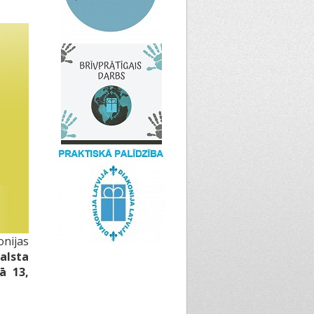
onijas
alsta
ā 13,