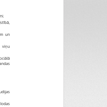
es;
stībā,
em un
 viņu
ciālā
andas
dijas
alodas