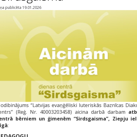
iņa publicēta 19.01.2026
odibinājums “Latvijas evaņģēliski luteriskās Baznīcas Diak
entrs” (Reģ. Nr. 40003203458) aicina darbā darbam
atb
entrā bērniem un ģimenēm “Sirdsgaisma”, Ziepju iel
īgā
:
PEDAGOGU