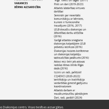
“Rīga. Toreiz un tagad” (2017)
VAKANCES
Proti un dari (2019-2023)
BĒRNU AIZSARDZĪBA
Atbalsts labdarības virtuves
darbībai
Semināri par neverbālo
komunikāciju ar bērniem,
kuriem ir funkcionālie
traucējumi (2016, 2017)
LELB draudžu diakonijas un
žēlsirdības darbu attīstība
(2016)
Garīgā atbalsta sniegšana
diakonijas kalpotājiem LELB
prāvestu iecirkņos (2016)
Diakonijas nozares konference
un diakonijas kalpotāju
sadraudzības pasākums (2016)
Astoņi reiz četri jeb astoņas
radošas tēmas četrās Rīgas
daļās (2016)
Izzini un radi, palīdzot!
CQ4DVCI (2020-2022):
sertifikācija un kvalifikācija
vardarbības ģimenē gadījumu
koordinatoriem
Atbalsts darbam ar
mazākumtautību pārstāvjiem
Dari, radi, parādi! (2024)
as Diakonijas centrs. Visas tiesības aizsargātas.