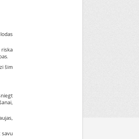
lodas
 riska
bas.
zi šim
sniegt
anai,
ujas,
t savu