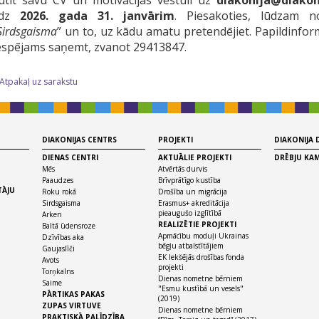
ūtīt savu CV un motivācijas vēstuli uz
diakonija@diakoni
īdz
2026. gada 31. janvārim
. Piesakoties, lūdzam no
Sirdsgaisma
” un to, uz kādu amatu pretendējiet. Papildinfor
espējams saņemt, zvanot 29413847.
 Atpakaļ uz sarakstu
DIAKONIJAS CENTRS
PROJEKTI
DIAKONIJA
DIENAS CENTRI
AKTUĀLIE PROJEKTI
DRĒBJU KA
Mēs
Atvērtās durvis
Paaudzes
Brīvprātīgo kustība
TĀJU
Roku rokā
Drošība un migrācija
Sirdsgaisma
Erasmus+ akreditācija
pieaugušo izglītībā
Arken
REALIZĒTIE PROJEKTI
Baltā ūdensroze
Apmācību moduļi Ukrainas
Dzīvības aka
bēgļu atbalstītājiem
Gaujaslīči
EK Iekšējās drošības fonda
Avots
projekti
Torņkalns
Dienas nometne bērniem
Saime
"Esmu kustībā un vesels"
PĀRTIKAS PAKAS
(2019)
ZUPAS VIRTUVE
Dienas nometne bērniem
PRAKTISKĀ PALĪDZĪBA