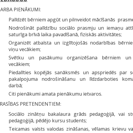
ARBA PIENĀKUMI:
Palīdzēt bērniem apgūt un pilnveidot mācīšanās prasm
Nodrošināt palīdzību sociālo prasmju un iemaņu attī
saturīga brīvā laika pavadīšanā, fiziskās aktivitātes;
Organizēt atbalsta un izglītojošās nodarbības bērni
viņu vecākiem;
Svētku un pasākumu organizēšana bērniem un
vecākiem;
Piedalīties kopējās sanāksmēs un apspriedēs par so
pakalpojuma nodrošināšanu un līdzdarboties kom
darbā;
Citi pienākumi amata pienākumu ietvaros.
RASĪBAS PRETENDENTIEM:
Sociālo zinātņu bakalaura grāds pedagoģijā, vai stu
pedagoģijā, pēdējo kursu students;
Teicamas valsts valodas zināšanas, vēlamas krievu v