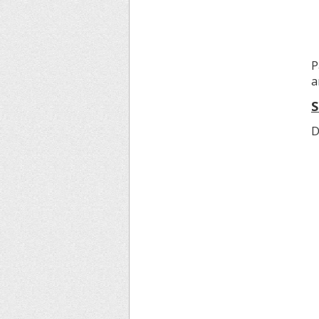
P
a
S
D