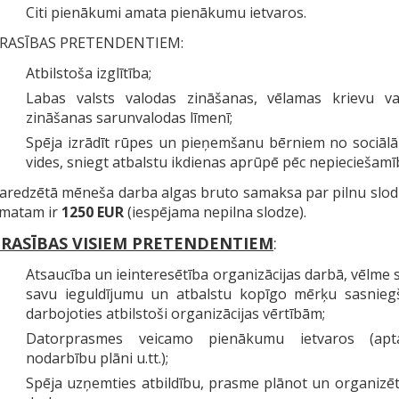
Citi pienākumi amata pienākumu ietvaros.
RASĪBAS PRETENDENTIEM:
Atbilstoša izglītība;
Labas valsts valodas zināšanas, vēlamas krievu va
zināšanas sarunvalodas līmenī;
Spēja izrādīt rūpes un pieņemšanu bērniem no sociālā
vides, sniegt atbalstu ikdienas aprūpē pēc nepieciešamī
aredzētā mēneša darba algas bruto samaksa par pilnu slod
matam ir
1250 EUR
(iespējama nepilna slodze).
RASĪBAS VISIEM PRETENDENTIEM
:
Atsaucība un ieinteresētība organizācijas darbā, vēlme 
savu ieguldījumu un atbalstu kopīgo mērķu sasniegš
darbojoties atbilstoši organizācijas vērtībām;
Datorprasmes veicamo pienākumu ietvaros (apta
nodarbību plāni u.tt.);
Spēja uzņemties atbildību, prasme plānot un organizē