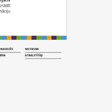
ja.lv
rādīt
māciju
 DRAUDZĒS
NOTIKUMI
MERA
ATBALSTĪTĀJI