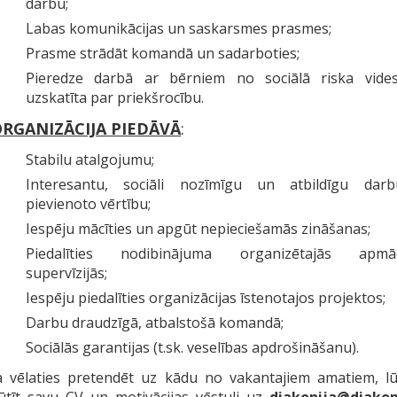
darbu;
Labas komunikācijas un saskarsmes prasmes;
Prasme strādāt komandā un sadarboties;
Pieredze darbā ar bērniem no sociālā riska vides
uzskatīta par priekšrocību.
RGANIZĀCIJA PIEDĀVĀ
:
Stabilu atalgojumu;
Interesantu, sociāli nozīmīgu un atbildīgu dar
pievienoto vērtību;
Iespēju mācīties un apgūt nepieciešamās zināšanas;
Piedalīties nodibinājuma organizētajās apmāc
supervīzijās;
Iespēju piedalīties organizācijas īstenotajos projektos;
Darbu draudzīgā, atbalstošā komandā;
Sociālās garantijas (t.sk. veselības apdrošināšanu).
a vēlaties pretendēt uz kādu no vakantajiem amatiem, l