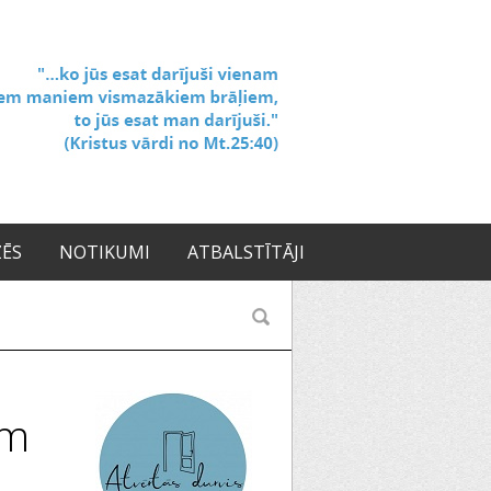
ZĒS
NOTIKUMI
ATBALSTĪTĀJI
ēm