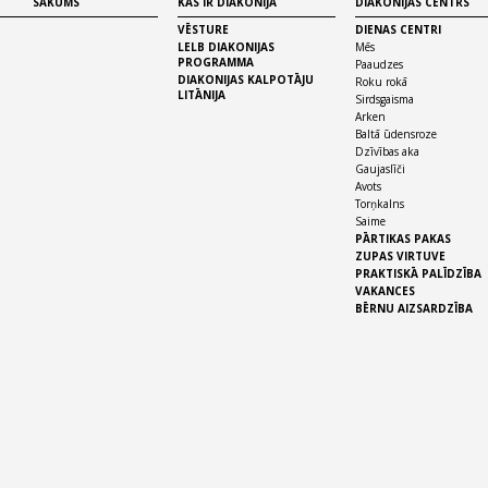
SĀKUMS
KAS IR DIAKONIJA
DIAKONIJAS CENTRS
VĒSTURE
DIENAS CENTRI
LELB DIAKONIJAS
Mēs
PROGRAMMA
Paaudzes
DIAKONIJAS KALPOTĀJU
Roku rokā
LITĀNIJA
Sirdsgaisma
Arken
Baltā ūdensroze
Dzīvības aka
Gaujaslīči
Avots
Torņkalns
Saime
PĀRTIKAS PAKAS
ZUPAS VIRTUVE
PRAKTISKĀ PALĪDZĪBA
VAKANCES
BĒRNU AIZSARDZĪBA