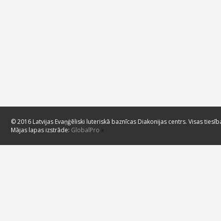
© 2016 Latvijas Evaņģēliski luteriskā baznīcas Diakonijas centrs. Visas tiesīb
Mājas lapas izstrāde:
GlobalPro
»