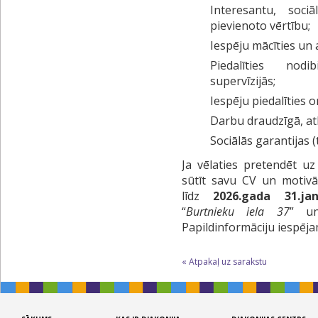
Interesantu, soc
pievienoto vērtību;
Iespēju mācīties un
Piedalīties nodi
supervīzijās;
Iespēju piedalīties 
Darbu draudzīgā, a
Sociālās garantijas (
Ja vēlaties pretendēt u
sūtīt savu CV un motivā
līdz
2026.gada 31.ja
“
Burtnieku iela 37
” un
Papildinformāciju iespēj
« Atpakaļ uz sarakstu