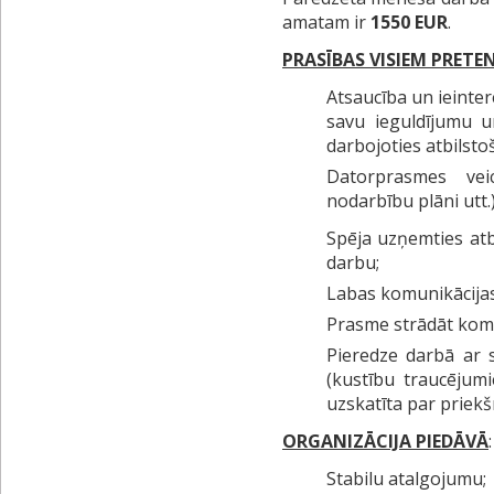
amatam ir
1550 EUR
.
PRASĪBAS VISIEM PRET
Atsaucība un ieinter
savu ieguldījumu u
darbojoties atbilsto
Datorprasmes vei
nodarbību plāni utt.)
Spēja uzņemties atb
darbu;
Labas komunikācija
Prasme strādāt kom
Pieredze darbā ar s
(kustību traucējum
uzskatīta par priekš
ORGANIZĀCIJA PIEDĀVĀ
:
Stabilu atalgojumu;