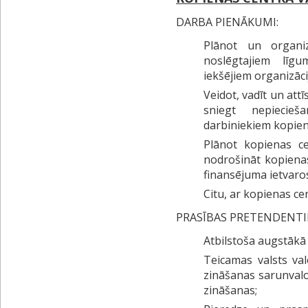
DARBA PIENĀKUMI:
Plānot un organiz
noslēgtajiem līg
iekšējiem organizāci
Veidot, vadīt un att
sniegt nepiecieš
darbiniekiem kopien
Plānot kopienas ce
nodrošināt kopienas
finansējuma ietvaro
Citu, ar kopienas ce
PRASĪBAS PRETENDENTI
Atbilstoša augstākā i
Teicamas valsts va
zināšanas sarunvalo
zināšanas;