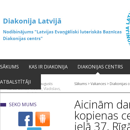
SĀKUMS
KAS IR DIAKONIJA
DIAKONIJAS CENTRS
ATBALSTĪTĀJI
2026. gada 08. augusts
Sākums
>
Vakances
>
Diakonijas c
Vārda dienas: Mudīte, Vladislavs,
Vladislava
Aicinām da
SEKO MUMS
kopienas c
ielā 37, Rīg