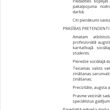
Piedalīties kopējā
pakalpojuma nodr
darbā;
Citi pienākumi sask
PRASĪBAS PRETENDENTI
Amatam atbilstoš
profesionālā augstā
karitatīvajā soci
students;
Pieredze sociālajā d
Teicamas valsts va
zināšanas sarunvalo
zināšanas;
Precizitāte, augsta 
Prasme veicināt sada
speciālistus gadījum
Paredzētā mēneša darba a