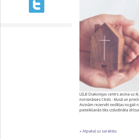
LELB Diakonijas centrs aicina uz i
norisināsies Cēsīs - klusā un priež
Aicinām rezervēt nedēļas nogali no
pieteikšanās tiks izsludināta drīz
« Atpakaļ uz sarakstu