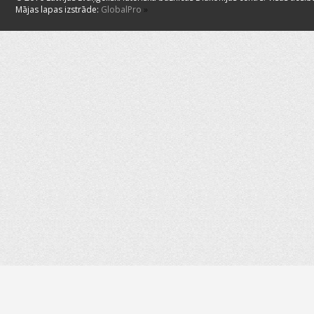
Mājas lapas izstrāde:
GlobalPro
»