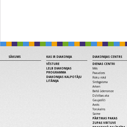
SĀKUMS
KAS IR DIAKONIJA
DIAKONIJAS CENTRS
VĒSTURE
DIENAS CENTRI
LELB DIAKONIJAS
Mēs
PROGRAMMA
Paaudzes
DIAKONIJAS KALPOTĀJU
Roku rokā
LITĀNIJA
Sirdsgaisma
Arken
Baltā ūdensroze
Dzīvības aka
Gaujaslīči
Avots
Torņkalns
Saime
PĀRTIKAS PAKAS
ZUPAS VIRTUVE