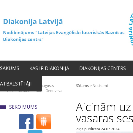
SĀKUMS
KAS IR DIAKONIJA
DIAKONIJAS CENTRS
ATBALSTĪTĀJI
2026. gada 09. augusts
Sākums
>
Notikumi
Vārda dienas: Madara, Genoveva
Aicinām uz 
SEKO MUMS
vasaras ses
Ziņa publicēta 24.07.2024