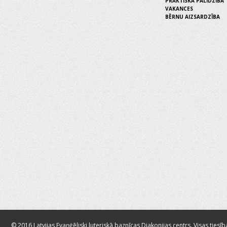
PRAKTISKĀ PALĪDZĪBA
VAKANCES
BĒRNU AIZSARDZĪBA
© 2016 Latvijas Evaņģēliski luteriskā baznīcas Diakonijas centrs. Visas tiesīb