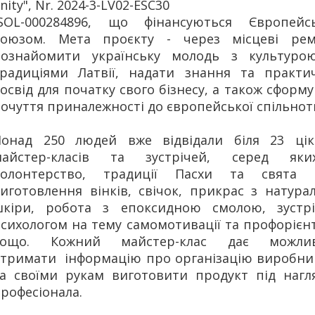
nity", Nr. 2024-3-LV02-ESC30
-SOL-000284896, що фінансуються Європейс
Союзом. Мета проєкту - через місцеві рем
познайомити українську молодь з культуро
радиціями Латвії, надати знання та практи
освід для початку свого бізнесу, а також сформ
очуття приналежності до європейської спільнот
Понад 250 людей вже відвідали біля 23 цік
майстер-класів та зустрічей, серед як
волонтерство, традиції Пасхи та свята L
иготовлення вінків, свічок, прикрас з натура
шкіри, робота з епоксидною смолою, зустрі
сихологом на тему самомотивації та профорієнт
тощо. Кожний майстер-клас дає можлив
тримати інформацію про організацію виробни
а своїми рукам виготовити продукт під нагл
рофесіонала.