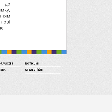
і до
мку,
нням
нові
е.
 DRAUDZĒS
NOTIKUMI
MERA
ATBALSTĪTĀJI