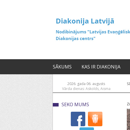
SĀKUMS
KAS IR DIAKONIJA
2026. gada 06. augusts
S
Vārda dienas: Askolds, Aisma
SEKO MUMS
Z