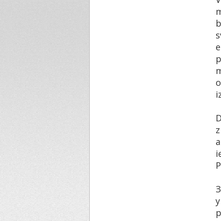
m
b
e
p
m
o
i
D
z
a
i
P
‌
у
р