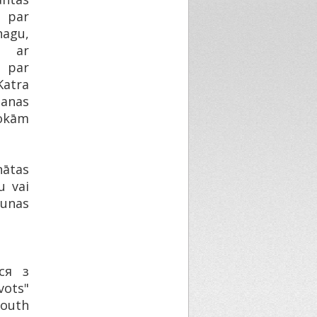
 par
nagu,
u ar
u par
atra
šanas
okām
nātas
u vai
aunas
ся з
vots"
youth