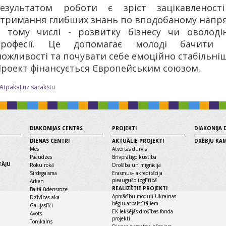
Результатом роботи є зріст зацікавленост
тримання глибших знань по вподобаному напря
 тому числі - розвитку бізнесу чи оволоді
професії. Це допомагає молоді бачити 
ожливості та почувати себе емоційно стабільніш
роект фінансується Європейським союзом.
 Atpakaļ uz sarakstu
DIAKONIJAS CENTRS
PROJEKTI
DIAKONIJA
DIENAS CENTRI
AKTUĀLIE PROJEKTI
DRĒBJU KA
Mēs
Atvērtās durvis
Paaudzes
Brīvprātīgo kustība
TĀJU
Roku rokā
Drošība un migrācija
Sirdsgaisma
Erasmus+ akreditācija
pieaugušo izglītībā
Arken
REALIZĒTIE PROJEKTI
Baltā ūdensroze
Apmācību moduļi Ukrainas
Dzīvības aka
bēgļu atbalstītājiem
Gaujaslīči
EK Iekšējās drošības fonda
Avots
projekti
Torņkalns