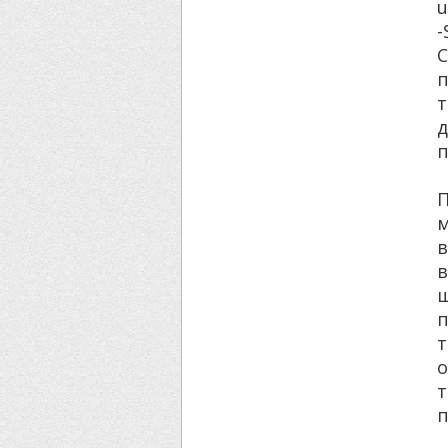
u
т
д
п
в
п
о
т
п