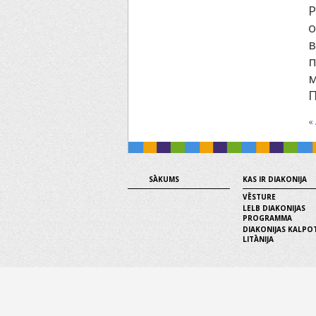
о
в
м
П
«
SĀKUMS
KAS IR DIAKONIJA
VĒSTURE
LELB DIAKONIJAS
PROGRAMMA
DIAKONIJAS KALPO
LITĀNIJA