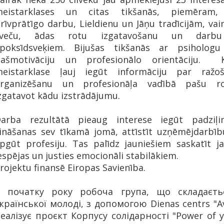
eistarklases un citas tikšanās, piemēram,
rīvprātīgo darbu, Lieldienu un Jāņu tradīcijām, vai
sveču, ādas rotu izgatavošanu un darb
poksīdsveķiem. Bijušas tikšanās ar psiholog
ašmotivāciju un profesionālo orientāciju. K
eistarklase ļauj iegūt informāciju par ražo
rganizēšanu un profesionāļa vadībā pašu r
zgatavot kādu izstrādājumu.
arba rezultātā pieaug interese iegūt padziļi
ināšanas sev tīkamā jomā, attīstīt uzņēmējdarbīb
pgūt profesiju. Tas palīdz jauniešiem saskatīt j
espējas un justies emocionāli stabilākiem.
rojektu finansē Eiropas Savienība.
З початку року робоча група, що складаєть
країнської молоді, з допомогою Dienas centrs "A
еалізує проєкт Корпусу солідарності "Power of 