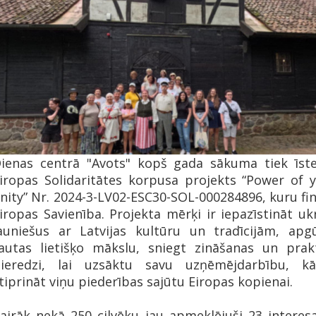
ienas centrā "Avots" kopš gada sākuma tiek īst
iropas Solidaritātes korpusa projekts “Power of 
nity” Nr. 2024-3-LV02-ESC30-SOL-000284896, kuru fi
iropas Savienība. Projekta mērķi ir iepazīstināt uk
auniešus ar Latvijas kultūru un tradīcijām, apg
autas lietišķo mākslu, sniegt zināšanas un prak
ieredzi, lai uzsāktu savu uzņēmējdarbību, k
tiprināt viņu piederības sajūtu Eiropas kopienai.
airāk nekā 250 cilvēku jau apmeklējuši 23 interes