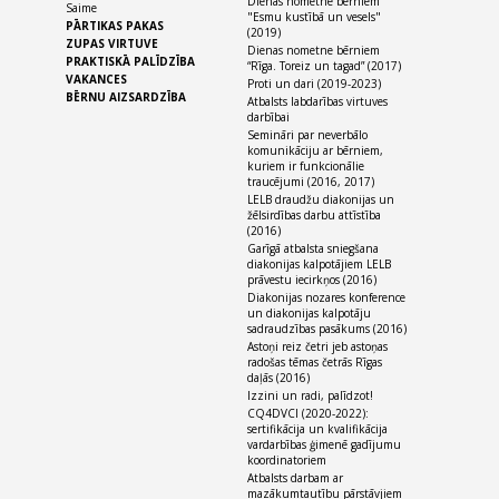
Dienas nometne bērniem
Saime
"Esmu kustībā un vesels"
PĀRTIKAS PAKAS
(2019)
ZUPAS VIRTUVE
Dienas nometne bērniem
PRAKTISKĀ PALĪDZĪBA
“Rīga. Toreiz un tagad” (2017)
VAKANCES
Proti un dari (2019-2023)
BĒRNU AIZSARDZĪBA
Atbalsts labdarības virtuves
darbībai
Semināri par neverbālo
komunikāciju ar bērniem,
kuriem ir funkcionālie
traucējumi (2016, 2017)
LELB draudžu diakonijas un
žēlsirdības darbu attīstība
(2016)
Garīgā atbalsta sniegšana
diakonijas kalpotājiem LELB
prāvestu iecirkņos (2016)
Diakonijas nozares konference
un diakonijas kalpotāju
sadraudzības pasākums (2016)
Astoņi reiz četri jeb astoņas
radošas tēmas četrās Rīgas
daļās (2016)
Izzini un radi, palīdzot!
CQ4DVCI (2020-2022):
sertifikācija un kvalifikācija
vardarbības ģimenē gadījumu
koordinatoriem
Atbalsts darbam ar
mazākumtautību pārstāvjiem