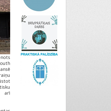
enots
youth
nansē
raiņu
ūstot
tisku
ā arī
antas