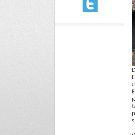
D
E
u
E
j
t
p
s
V