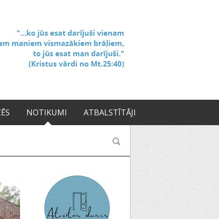
ZĒS
NOTIKUMI
ATBALSTĪTĀJI