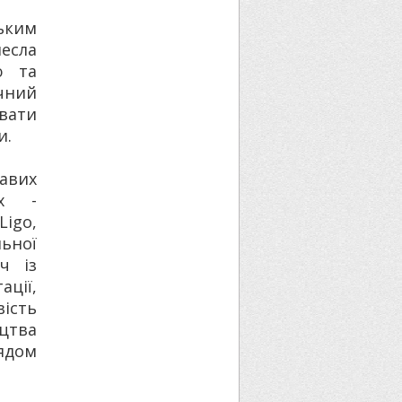
ьким
есла
ю та
чний
увати
и.
авих
их -
igo,
льної
ч із
ації,
ість
цтва
ядом