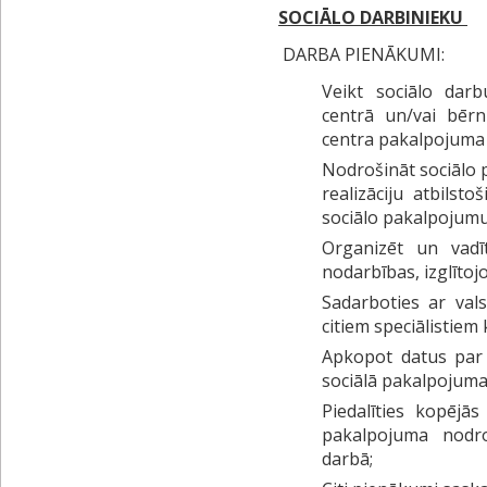
SOCIĀLO DARBINIEKU
DARBA PIENĀKUMI:
Veikt sociālo dar
centrā un/vai bēr
centra pakalpojuma 
Nodrošināt sociālo
realizāciju atbilsto
sociālo pakalpojumu 
Organizēt un vadī
nodarbības, izglītoj
Sadarboties ar val
citiem speciālistiem
Apkopot datus par p
sociālā pakalpojuma
Piedalīties kopējā
pakalpojuma nodr
darbā;