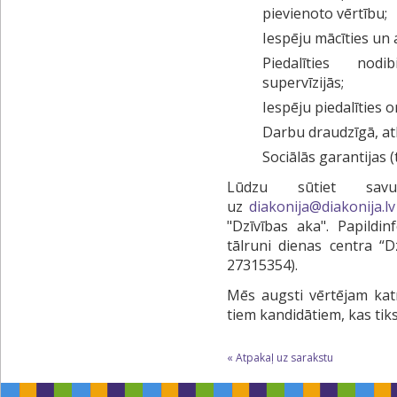
pievienoto vērtību;
Iespēju mācīties un
Piedalīties nodi
supervīzijās;
Iespēju piedalīties 
Darbu draudzīgā, a
Sociālās garantijas (
Lūdzu sūtiet sav
uz
diakonija@diakonija.lv
"Dzīvības aka". Papildi
tālruni dienas centra “Dz
27315354).
Mēs augsti vērtējam kat
tiem kandidātiem, kas tiks
« Atpakaļ uz sarakstu