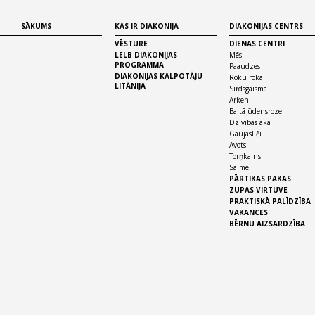
SĀKUMS
KAS IR DIAKONIJA
DIAKONIJAS CENTRS
VĒSTURE
DIENAS CENTRI
LELB DIAKONIJAS
Mēs
PROGRAMMA
Paaudzes
DIAKONIJAS KALPOTĀJU
Roku rokā
LITĀNIJA
Sirdsgaisma
Arken
Baltā ūdensroze
Dzīvības aka
Gaujaslīči
Avots
Torņkalns
Saime
PĀRTIKAS PAKAS
ZUPAS VIRTUVE
PRAKTISKĀ PALĪDZĪBA
VAKANCES
BĒRNU AIZSARDZĪBA