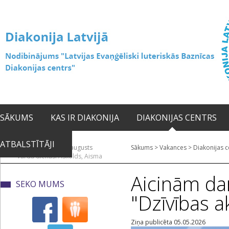
SĀKUMS
KAS IR DIAKONIJA
DIAKONIJAS CENTRS
ATBALSTĪTĀJI
2026. gada 06. augusts
Sākums
>
Vakances
>
Diakonijas c
Vārda dienas: Askolds, Aisma
Aicinām da
SEKO MUMS
"Dzīvības a
Ziņa publicēta 05.05.2026