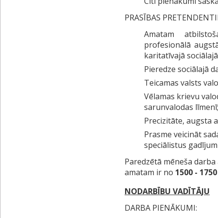
Citi pienākumi sask
PRASĪBAS PRETENDENT
Amatam atbilstoš
profesionālā augstā
karitatīvajā sociāla
Pieredze sociālajā d
Teicamas valsts val
Vēlamas krievu valo
sarunvalodas līmenī
Precizitāte, augsta a
Prasme veicināt sada
speciālistus gadījum
Paredzētā mēneša darba a
amatam ir no
1500 - 175
NODARBĪBU VADĪTĀJU
DARBA PIENĀKUMI: