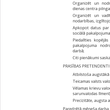
Organizēt un nodro
dienas centra pilnga
Organizēt un vadī
nodarbības, izglītoj
Apkopot datus par p
sociālā pakalpojuma
Piedalīties kopējā
pakalpojuma nodr
darbā;
Citi pienākumi sask
PRASĪBAS PRETENDENT
Atbilstoša augstākā i
Teicamas valsts val
Vēlamas krievu valo
sarunvalodas līmenī
Precizitāte, augsta a
Paredzētā mēneša darba a