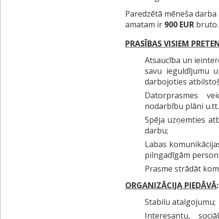
Paredzētā mēneša darba a
amatam ir
900 EUR
bruto.
PRASĪBAS VISIEM PRET
Atsaucība un ieinter
savu ieguldījumu u
darbojoties atbilsto
Datorprasmes vei
nodarbību plāni u.tt.
Spēja uzņemties atb
darbu;
Labas komunikācija
pilngadīgām personā
Prasme strādāt kom
ORGANIZĀCIJA PIEDĀVĀ
:
Stabilu atalgojumu;
Interesantu, soc