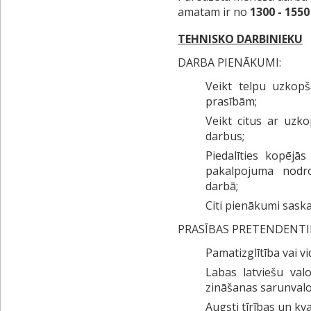
amatam ir no
1300 - 1550
TEHNISKO DARBINIEKU
DARBA PIENĀKUMI:
Veikt telpu uzkopš
prasībām;
Veikt citus ar uzk
darbus;
Piedalīties kopējā
pakalpojuma nodr
darbā;
Citi pienākumi sask
PRASĪBAS PRETENDENT
Pamatizglītība vai vi
Labas latviešu val
zināšanas sarunvalo
Augsti tīrības un kva