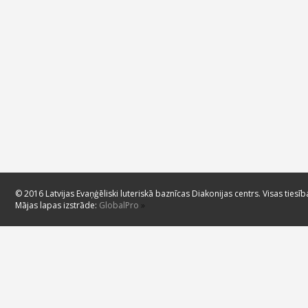
© 2016 Latvijas Evaņģēliski luteriskā baznīcas Diakonijas centrs. Visas tiesīb
Mājas lapas izstrāde:
GlobalPro
»