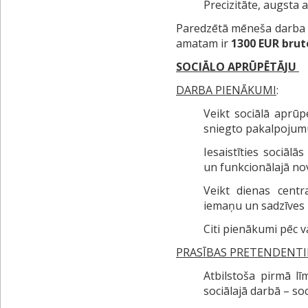
Precizitāte, augsta a
Paredzētā mēneša darba a
amatam ir
1300 EUR brut
SOCIĀLO APRŪPĒTĀJU
DARBA PIENĀKUMI
:
Veikt sociālā aprūp
sniegto pakalpojum
Iesaistīties sociālās
un funkcionālajā no
Veikt dienas centr
iemaņu un sadzīves
Citi pienākumi pēc 
PRASĪBAS PRETENDENT
Atbilstoša pirmā lī
sociālajā darbā – so