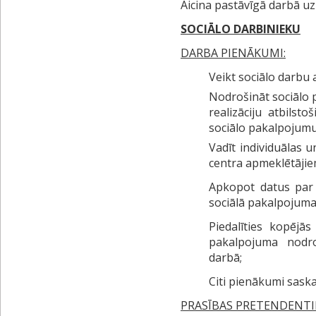
Aicina pastāvīgā darbā u
SOCIĀLO DARBINIEKU
DARBA PIENĀKUMI:
Veikt sociālo darbu 
Nodrošināt sociālo
realizāciju atbilsto
sociālo pakalpojumu 
Vadīt individuālas 
centra apmeklētāji
Apkopot datus par p
sociālā pakalpojuma
Piedalīties kopējā
pakalpojuma nodr
darbā;
Citi pienākumi sask
PRASĪBAS PRETENDENTI