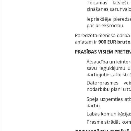
Teicamas latvieš
zināšanas sarunvalo
Iepriekšēja pieredz
par priekšrocību.
Paredzētā mēneša darba a
amatam ir
900 EUR bruto
PRASĪBAS VISIEM PRET
Atsaucība un ieinter
savu ieguldījumu u
darbojoties atbilsto
Datorprasmes vei
nodarbību plāni u.tt.
Spēja uzņemties atb
darbu;
Labas komunikācija
Prasme strādāt kom