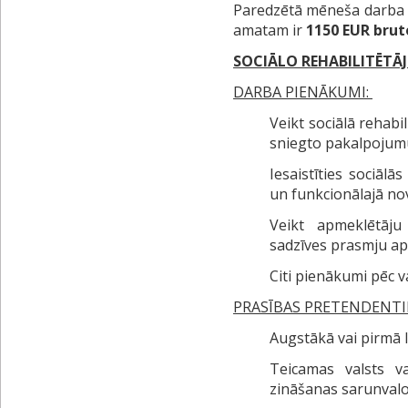
Paredzētā mēneša darba a
amatam ir
1150 EUR brut
SOCIĀLO REHABILITĒTĀ
DARBA PIENĀKUMI:
Veikt sociālā rehabi
sniegto pakalpojum
Iesaistīties sociālās
un funkcionālajā no
Veikt apmeklētāju
sadzīves prasmju ap
Citi pienākumi pēc 
PRASĪBAS PRETENDENT
Augstākā vai pirmā lī
Teicamas valsts v
zināšanas sarunvalo