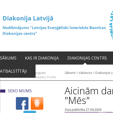
SĀKUMS
KAS IR DIAKONIJA
DIAKONIJAS CENTRS
ATBALSTĪTĀJI
2026. gada 07. augusts
Sākums
>
Vakances
>
Diakonijas c
Vārda dienas: Alfrēds, Madars, Fredis
Aicinām da
SEKO MUMS
"Mēs"
Ziņa publicēta 27.04.2026