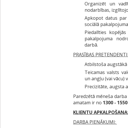
Organizēt un vadī
nodarbības, izglītoj
Apkopot datus par p
sociālā pakalpojuma
Piedalīties kopējā
pakalpojuma nodr
darbā.
PRASĪBAS PRETENDENT
Atbilstoša augstākā i
Teicamas valsts va
un angļu (vai vācu) 
Precizitāte, augsta a
Paredzētā mēneša darba a
amatam ir no
1300 - 155
KLIENTU APKALPOŠANAS
DARBA PIENĀKUMI: