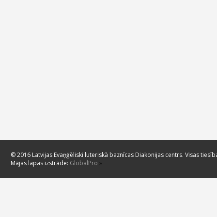
© 2016 Latvijas Evaņģēliski luteriskā baznīcas Diakonijas centrs. Visas tiesīb
Mājas lapas izstrāde:
GlobalPro
»