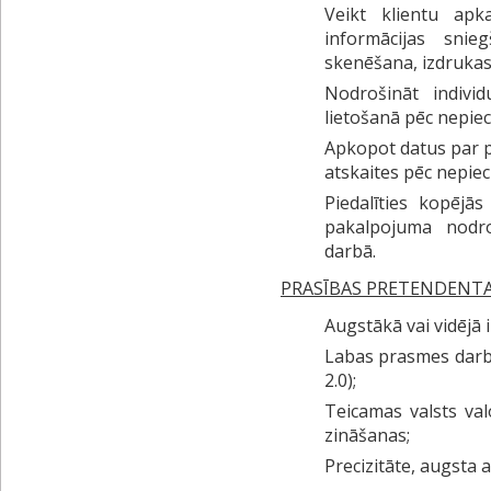
Veikt klientu apk
informācijas snie
skenēšana, izdrukas
Nodrošināt individ
lietošanā pēc nepie
Apkopot datus par pa
atskaites pēc nepie
Piedalīties kopējā
pakalpojuma nodr
darbā.
PRASĪBAS PRETENDENT
Augstākā vai vidējā i
Labas prasmes darb
2.0);
Teicamas valsts va
zināšanas;
Precizitāte, augsta a