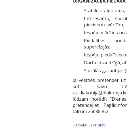
ORGANIZĀCIJA PIEDĀVĀ
:
Stabilu atalgojumu;
Interesantu, soc
pievienoto vērtību;
Iespēju mācīties un
Piedalīties nodi
supervīzijās;
Iespēju piedalīties 
Darbu draudzīgā, a
Sociālās garantijas (
Ja vēlaties pretendēt u
sūtīt savu CV
uz diakonija@diakonija.lv
lūdzam norādīt “Diena
pretendējiet. Papildin
tālruni 26688762.
« Atpakaļ uz sarakstu