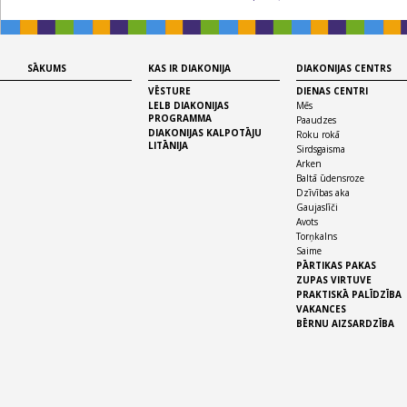
SĀKUMS
KAS IR DIAKONIJA
DIAKONIJAS CENTRS
VĒSTURE
DIENAS CENTRI
LELB DIAKONIJAS
Mēs
PROGRAMMA
Paaudzes
DIAKONIJAS KALPOTĀJU
Roku rokā
LITĀNIJA
Sirdsgaisma
Arken
Baltā ūdensroze
Dzīvības aka
Gaujaslīči
Avots
Torņkalns
Saime
PĀRTIKAS PAKAS
ZUPAS VIRTUVE
PRAKTISKĀ PALĪDZĪBA
VAKANCES
BĒRNU AIZSARDZĪBA