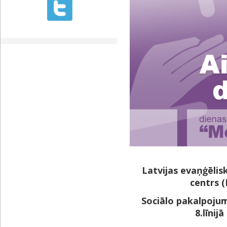
Latvijas evaņģēlis
centrs 
Sociālo pakalpoju
8.līnij