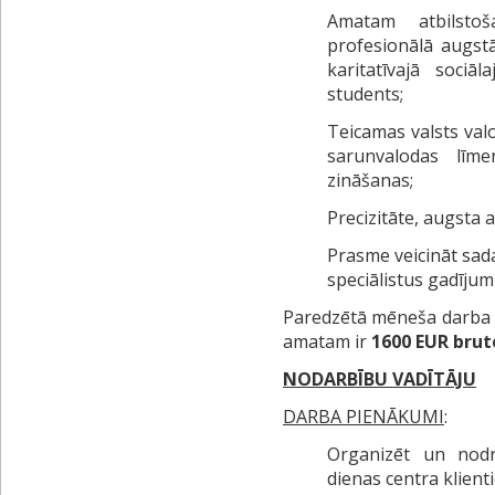
Amatam atbilstoš
profesionālā augstā
karitatīvajā soci
students;
Teicamas valsts val
sarunvalodas līm
zināšanas;
Precizitāte, augsta 
Prasme veicināt sada
speciālistus gadījum
Paredzētā mēneša darba a
amatam ir
1600 EUR brut
NODARBĪBU VADĪTĀJU
DARBA PIENĀKUMI
:
Organizēt un nodro
dienas centra klient