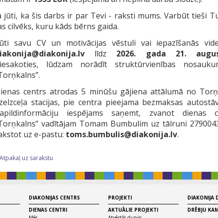
a jūti, ka šis darbs ir par Tevi - raksti mums. Varbūt tieši T
as cilvēks, kuru kāds bērns gaida.
ūti savu CV un motivācijas vēstuli vai iepazīšanās vid
iakonija@diakonija.lv
līdz
2026. gada 21. augu
iesakoties, lūdzam norādīt struktūrvienības nosauk
Torņkalns”.
ienas centrs atrodas 5 minūšu gājiena attālumā no Torņ
zelzceļa stacijas, pie centra pieejama bezmaksas autostāv
apildinformāciju iespējams saņemt, zvanot dienas c
Torņkalns” vadītājam Tomam Bumbulim uz tālruni 2790043
akstot uz e-pastu:
toms.bumbulis@diakonija.lv
.
 Atpakaļ uz sarakstu
DIAKONIJAS CENTRS
PROJEKTI
DIAKONIJA
DIENAS CENTRI
AKTUĀLIE PROJEKTI
DRĒBJU KA
Mēs
Atvērtās durvis