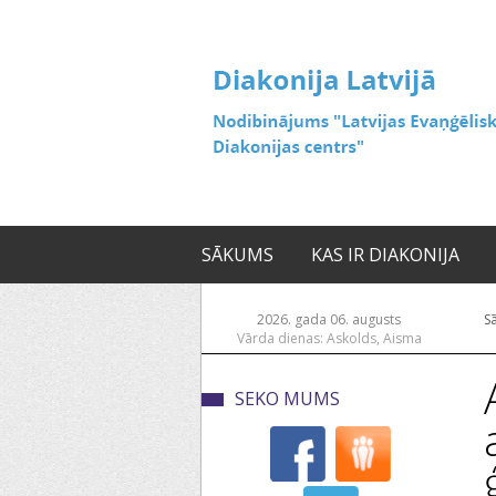
SĀKUMS
KAS IR DIAKONIJA
2026. gada 06. augusts
S
Vārda dienas: Askolds, Aisma
SEKO MUMS