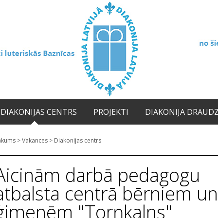
DIAKONIJAS CENTRS
PROJEKTI
DIAKONIJA DRAUD
ākums
>
Vakances
>
Diakonijas centrs
Aicinām darbā pedagogu
atbalsta centrā bērniem un
ģimenēm "Torņkalns"