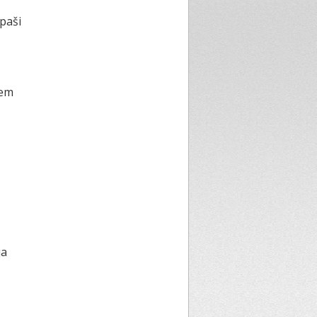
paši
iem
ja