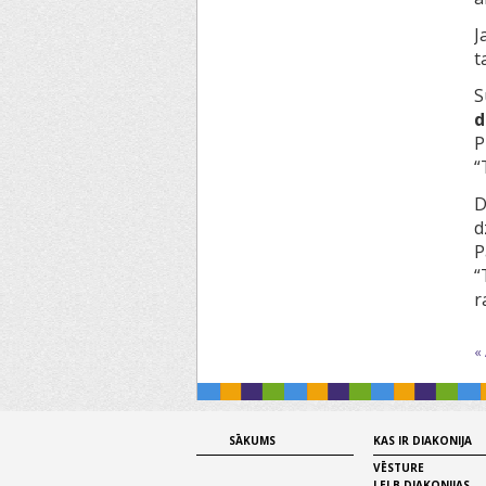
J
t
S
d
P
“
D
d
P
“
r
«
SĀKUMS
KAS IR DIAKONIJA
VĒSTURE
LELB DIAKONIJAS