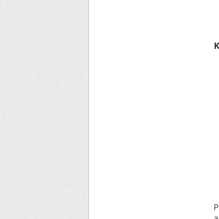
K
P
a