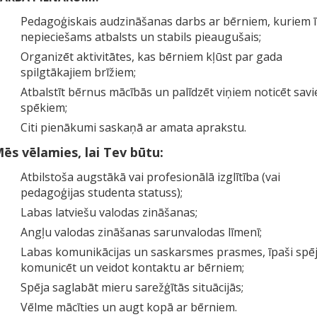
Pedagoģiskais audzināšanas darbs ar bērniem, kuriem ī
nepieciešams atbalsts un stabils pieaugušais;
Organizēt aktivitātes, kas bērniem kļūst par gada
spilgtākajiem brīžiem;
Atbalstīt bērnus mācībās un palīdzēt viņiem noticēt sav
spēkiem;
Citi pienākumi saskaņā ar amata aprakstu.
ēs vēlamies, lai Tev būtu:
Atbilstoša augstākā vai profesionālā izglītība (vai
pedagoģijas studenta statuss);
Labas latviešu valodas zināšanas;
Angļu valodas zināšanas sarunvalodas līmenī;
Labas komunikācijas un saskarsmes prasmes, īpaši spē
komunicēt un veidot kontaktu ar bērniem;
Spēja saglabāt mieru sarežģītās situācijās;
Vēlme mācīties un augt kopā ar bērniem.