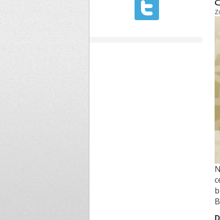
Z
N
c
b
B
D