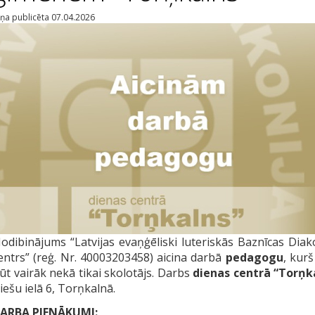
iņa publicēta 07.04.2026
odibinājums “Latvijas evaņģēliski luteriskās Baznīcas Diak
entrs” (reģ. Nr. 40003203458) aicina darbā
pedagogu
, kurš
ūt vairāk nekā tikai skolotājs. Darbs
dienas centrā “Torņk
iešu ielā 6, Torņkalnā.
ARBA PIENĀKUMI: