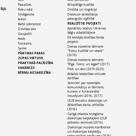
Paaudzes
Brīvprātīgo kustība
TĀJU
Roku rokā
Drošība un migrācija
Sirdsgaisma
Erasmus+ akreditācija
pieaugušo izglītībā
Arken
REALIZĒTIE PROJEKTI
Baltā ūdensroze
Apmācību moduļi Ukrainas
Dzīvības aka
bēgļu atbalstītājiem
Gaujaslīči
EK Iekšējās drošības fonda
Avots
projekti
Torņkalns
Dienas nometne bērniem
Saime
"Esmu kustībā un vesels"
PĀRTIKAS PAKAS
(2019)
ZUPAS VIRTUVE
Dienas nometne bērniem
PRAKTISKĀ PALĪDZĪBA
“Rīga. Toreiz un tagad” (2017)
VAKANCES
Proti un dari (2019-2023)
BĒRNU AIZSARDZĪBA
Atbalsts labdarības virtuves
darbībai
Semināri par neverbālo
komunikāciju ar bērniem,
kuriem ir funkcionālie
traucējumi (2016, 2017)
LELB draudžu diakonijas un
žēlsirdības darbu attīstība
(2016)
Garīgā atbalsta sniegšana
diakonijas kalpotājiem LELB
prāvestu iecirkņos (2016)
Diakonijas nozares konference
un diakonijas kalpotāju
sadraudzības pasākums (2016)