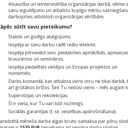
Atsaucība un ieinteresētība organizācijas darbā, vēlme 
savu ieguldījumu un atbalstu kopīgo mērķu sasniegšana
darbojoties atbilstoši organizācijas vērtībām.
āpēc sūtīt savu pieteikumu?
Stabils un godīgs atalgojums;
Iespēja ar savu darbu radīt reālu ietekmi;
Iespēja pilnveidot sevi, piedaloties apmācībās, apmaiņa
braucienos un semināros;
Iespēja piedalīties vietējos un Eiropas projektos un
nometnēs;
Darbs komandā, kas atbalsta viens otru ne tikai darbā, 
arī grūtākos brīžos. Šeit Tu nebūsi viens – mēs augam 
Supervīzijas un rekolekcijas;
Šī ir vieta, kur Tu vari būt nozīmīgs;
Sociālās garantijas (t. sk. veselības apdrošināšana).
aredzētā mēneša darba algas bruto samaksa par pilnu slod
matam ir
1535 EUR
(iespējama arī nepilna darba slodze).