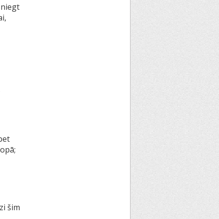
sniegt
i,
s
bet
kopā;
zi šim