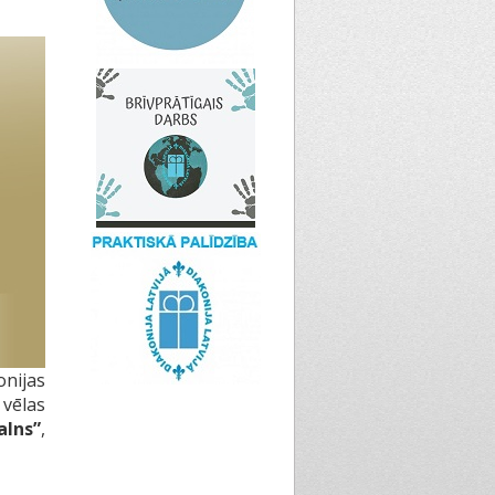
onijas
 vēlas
alns”
,