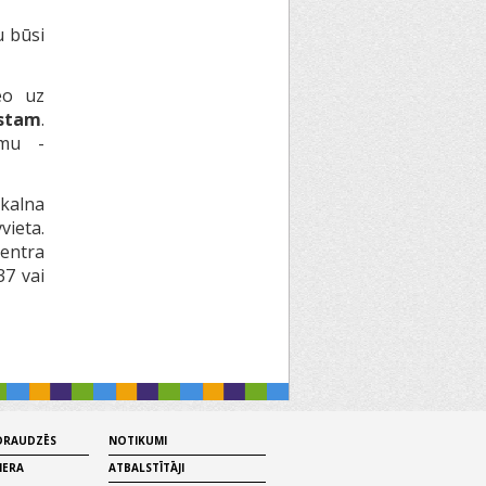
u būsi
eo uz
stam
.
umu -
kalna
vieta.
entra
7 vai
 DRAUDZĒS
NOTIKUMI
MERA
ATBALSTĪTĀJI