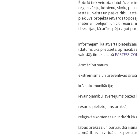
Šobrīd tiek veidota datubāze ar i
organizāciju, kopienu, skolu, pils
iestāžu, valsts un pašvaldību iest
piekļuve projekta ietvaros topoša
materiāli, pētījumi un citi resursi
diskusijas, kā arī iespēja ziņot pa
Informējam, ka atvērta pieteikš
(datums tiks precizēts, apmācības
valodā): tīmekļa lapā
PARTESS-CO
Apmācību saturs:
ekstrēmisma un preventīvās drošī
krīzes komunikācija;
ievainojamību izvērtējums bāzes l
resursu pielietojums praksē;
reliģiskās kopienas un indivīdi kā 
labās prakses un pārbaudīti risin
apmācības un virtuālu ekspertu un