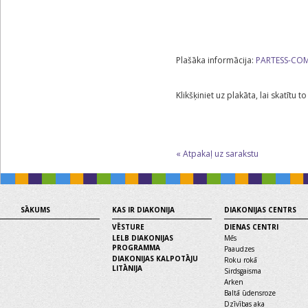
‌Plašāka informācija:
PARTESS-COM 
K‌likšķiniet uz plakāta, lai skatītu t
« Atpakaļ uz sarakstu
SĀKUMS
KAS IR DIAKONIJA
DIAKONIJAS CENTRS
VĒSTURE
DIENAS CENTRI
LELB DIAKONIJAS
Mēs
PROGRAMMA
Paaudzes
DIAKONIJAS KALPOTĀJU
Roku rokā
LITĀNIJA
Sirdsgaisma
Arken
Baltā ūdensroze
Dzīvības aka