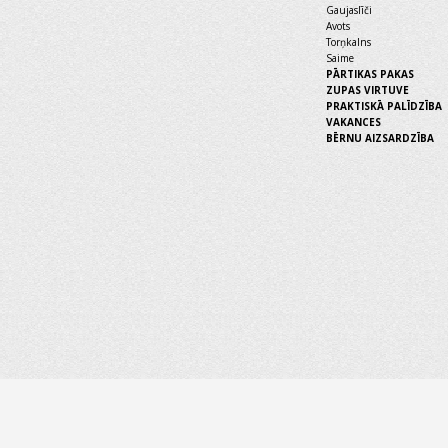
Gaujaslīči
Avots
Torņkalns
Saime
PĀRTIKAS PAKAS
ZUPAS VIRTUVE
PRAKTISKĀ PALĪDZĪBA
VAKANCES
BĒRNU AIZSARDZĪBA