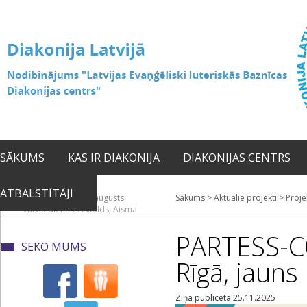
SĀKUMS
KAS IR DIAKONIJA
DIAKONIJAS CENTRS
ATBALSTĪTĀJI
2026. gada 06. augusts
Sākums
>
Aktuālie projekti
>
Proje
Vārda dienas: Askolds, Aisma
PARTESS-C
SEKO MUMS
Rīgā, jauns
Ziņa publicēta 25.11.2025