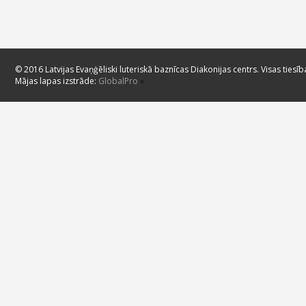
© 2016 Latvijas Evaņģēliski luteriskā baznīcas Diakonijas centrs. Visas tiesīb
Mājas lapas izstrāde:
GlobalPro
»