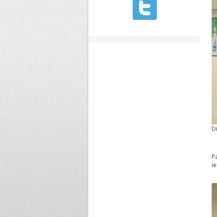
D
P
i