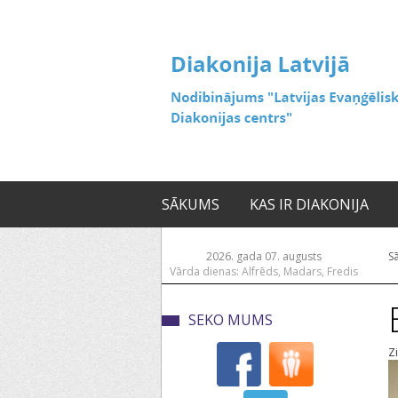
SĀKUMS
KAS IR DIAKONIJA
2026. gada 07. augusts
S
Vārda dienas: Alfrēds, Madars, Fredis
SEKO MUMS
Z