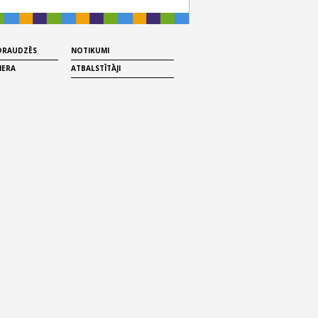
 DRAUDZĒS
NOTIKUMI
MERA
ATBALSTĪTĀJI