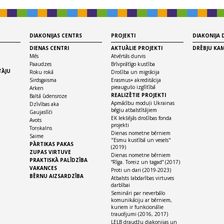
DIAKONIJAS CENTRS
PROJEKTI
DIAKONIJA
DIENAS CENTRI
AKTUĀLIE PROJEKTI
DRĒBJU KA
Mēs
Atvērtās durvis
Paaudzes
Brīvprātīgo kustība
TĀJU
Roku rokā
Drošība un migrācija
Sirdsgaisma
Erasmus+ akreditācija
pieaugušo izglītībā
Arken
REALIZĒTIE PROJEKTI
Baltā ūdensroze
Apmācību moduļi Ukrainas
Dzīvības aka
bēgļu atbalstītājiem
Gaujaslīči
EK Iekšējās drošības fonda
Avots
projekti
Torņkalns
Dienas nometne bērniem
Saime
"Esmu kustībā un vesels"
PĀRTIKAS PAKAS
(2019)
ZUPAS VIRTUVE
Dienas nometne bērniem
PRAKTISKĀ PALĪDZĪBA
“Rīga. Toreiz un tagad” (2017)
VAKANCES
Proti un dari (2019-2023)
BĒRNU AIZSARDZĪBA
Atbalsts labdarības virtuves
darbībai
Semināri par neverbālo
komunikāciju ar bērniem,
kuriem ir funkcionālie
traucējumi (2016, 2017)
LELB draudžu diakonijas un