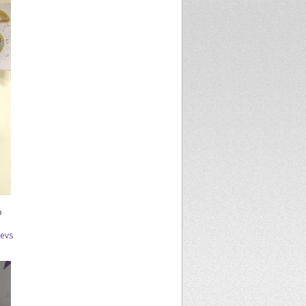
o
aevs