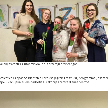
iakonijas centrs ir uzņēmis daudzus ārzemju brīvprātīgos.
ateicoties Eiropas Solidaritātes korpusa (agrāk: Erasmus+) programmai, esam d
espēju vācu jauniešiem darboties Diakonijas centra dienas centros.