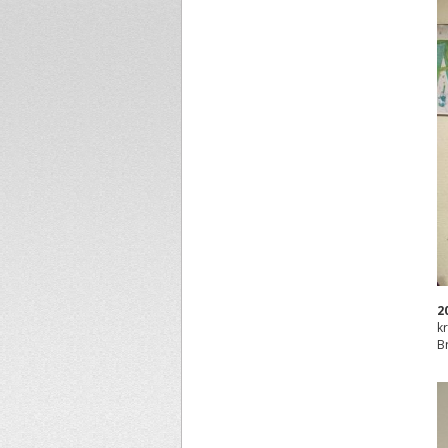
2
k
B