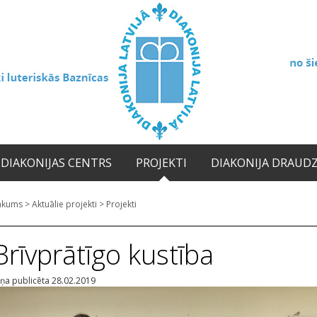
DIAKONIJAS CENTRS
PROJEKTI
DIAKONIJA DRAUD
ākums
>
Aktuālie projekti
>
Projekti
Brīvprātīgo kustība
iņa publicēta 28.02.2019