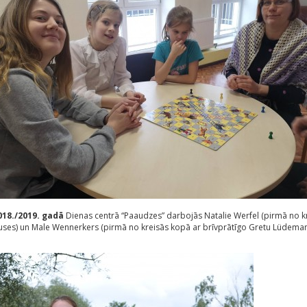
018./2019. gadā
Dienas centrā “Paaudzes” darbojās Natalie Werfel (pirmā no k
uses) un Male Wennerkers (pirmā no kreisās kopā ar brīvprātīgo Gretu Lüdeman