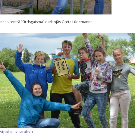
ienas centrā “Sirdsgaisma” darbojās Greta Lüdemanna.
 Atpakaļ uz sarakstu