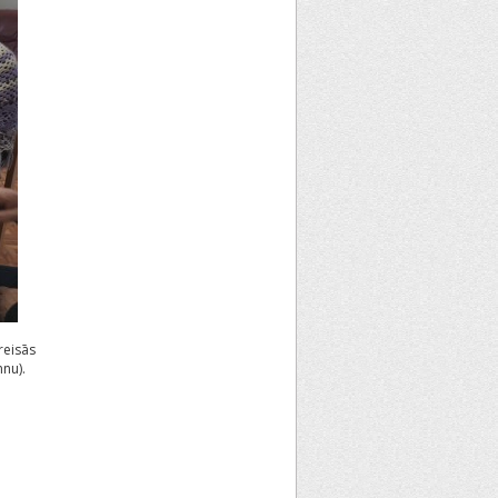
reisās
nu).