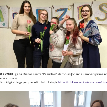
017./2018. gadā
Dienas centrā “Paaudzes” darbojās Johanna Kemper (pirmā n
reisās puses).
rīvprātīgās blogs par pavadīto laiku Latvijā:
https://johkemper2.wixsite.com/rig