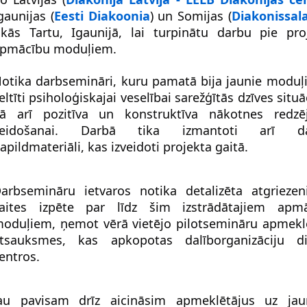
gaunijas (
Eesti Diakoonia
) un Somijas (
Diakonissala
ikās Tartu, Igaunijā, lai turpinātu darbu pie proj
pmācību moduļiem. 
otika darbsemināri, kuru pamatā bija jaunie moduļi,
eltīti psiholoģiskajai veselībai sarežģītās dzīves situāc
ā arī pozitīva un konstruktīva nākotnes redzē
veidošanai. Darbā tika izmantoti arī daž
apildmateriāli, kas izveidoti projekta gaitā.
arbsemināru ietvaros notika detalizēta atgriezeni
aites izpēte par līdz šim izstrādātajiem apmā
oduļiem, ņemot vērā vietējo pilotsemināru apmeklē
tsauksmes, kas apkopotas dalīborganizāciju di
entros.
au pavisam drīz aicināsim apmeklētājus uz jau