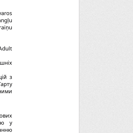
aros 
ļu 
ņu 
dult 
шніх 
ій з 
арту 
ними 
вих 
ю у 
нню 