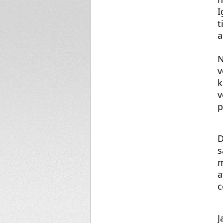
I
t
a
N
v
k
p
D
s
m
a
c
J