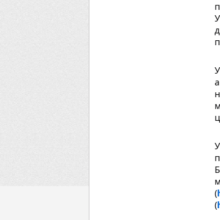
п
У
д
п
У
н
м
ц
У
п
Б
(
(