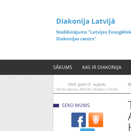
SĀKUMS
KAS IR DIAKONIJA
2026. gada 07. augusts
S
Vārda dienas: Alfrēds, Madars, Fredis
SEKO MUMS