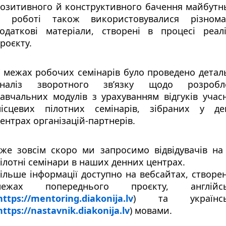
озитивного й конструктивного бачення майбутнь
 роботі також використовувалися різномані
одаткові матеріали, створені в процесі реаліз
роєкту.
 межах робочих семінарів було проведено детал
аналіз зворотного зв’язку щодо розробле
авчальних модулів з урахуванням відгуків учасн
ісцевих пілотних семінарів, зібраних у ден
ентрах організацій-партнерів.
же зовсім скоро ми запросимо відвідувачів на 
ілотні семінари в наших денних центрах.
ільше інформації доступно на вебсайтах, створен
межах попереднього проєкту, англійсь
https://mentoring.diakonija.lv
) та українсь
https://nastavnik.diakonija.lv
) мовами.