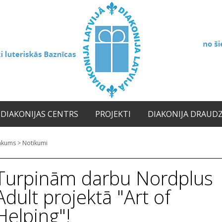
DIAKONIJAS CENTRS
PROJEKTI
DIAKONIJA DRAUD
ākums
>
Notikumi
Turpinām darbu Nordplus
Adult projektā "Art of
Helping"!