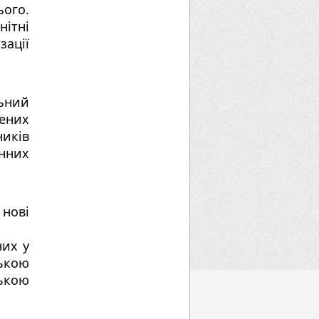
ого. 
тні 
ації 
ьний 
них 
иків 
них 
нові 
их у 
кою 
кою 