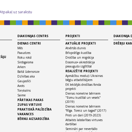
 Atpakaļ uz sarakstu
DIAKONIJAS CENTRS
PROJEKTI
DIAKONIJA
DIENAS CENTRI
AKTUĀLIE PROJEKTI
DRĒBJU KA
Mēs
Atvērtās durvis
Paaudzes
Brīvprātīgo kustība
TĀJU
Roku rokā
Drošība un migrācija
Sirdsgaisma
Erasmus+ akreditācija
pieaugušo izglītībā
Arken
REALIZĒTIE PROJEKTI
Baltā ūdensroze
Apmācību moduļi Ukrainas
Dzīvības aka
bēgļu atbalstītājiem
Gaujaslīči
EK Iekšējās drošības fonda
Avots
projekti
Torņkalns
Dienas nometne bērniem
Saime
"Esmu kustībā un vesels"
PĀRTIKAS PAKAS
(2019)
ZUPAS VIRTUVE
Dienas nometne bērniem
PRAKTISKĀ PALĪDZĪBA
“Rīga. Toreiz un tagad” (2017)
VAKANCES
Proti un dari (2019-2023)
BĒRNU AIZSARDZĪBA
Atbalsts labdarības virtuves
darbībai
Semināri par neverbālo