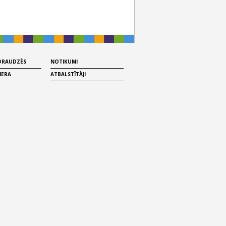
 DRAUDZĒS
NOTIKUMI
MERA
ATBALSTĪTĀJI