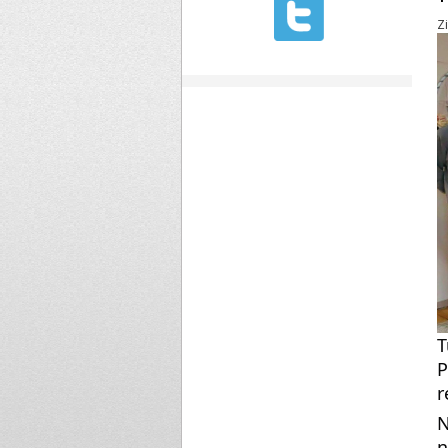
Z
T
P
r
N
n