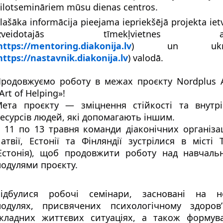
ilotsemināriem mūsu dienas centros.
lašāka informācija pieejama iepriekšējā projekta ietv
izveidotajās tīmekļvietnes ang
https://mentoring.diakonija.lv
) un ukrai
https://nastavnik.diakonija.lv
) valodā.
родовжуємо роботу в межах проєкту Nordplus A
Art of Helping»!
ета проєкту — зміцнення стійкості та внутрі
есурсів людей, які допомагають іншим.
 11 по 13 травня команди діаконічних організац
атвії, Естонії та Фінляндії зустрілися в місті Т
Естонія), щоб продовжити роботу над навчаль
одулями проєкту.
ідбулися робочі семінари, засновані на но
одулях, присвячених психологічному здоров’
кладних життєвих ситуаціях, а також формува