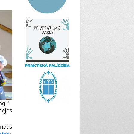
ng"!
šējos 
ndas 
ntrs
), 