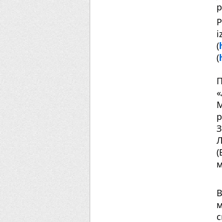
p
P
(
(
П
«
М
р
З
Л
(
м
В
м
с