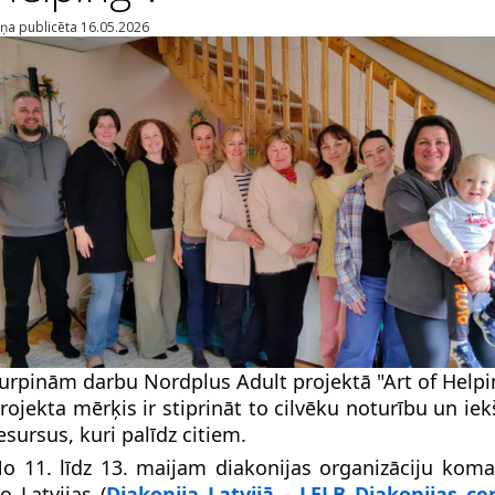
iņa publicēta 16.05.2026
urpinām darbu Nordplus Adult projektā "Art of Helpi
rojekta mērķis ir stiprināt to cilvēku noturību un iek
esursus, kuri palīdz citiem.
o 11. līdz 13. maijam diakonijas organizāciju koma
o Latvijas (
Diakonija Latvijā - LELB Diakonijas ce