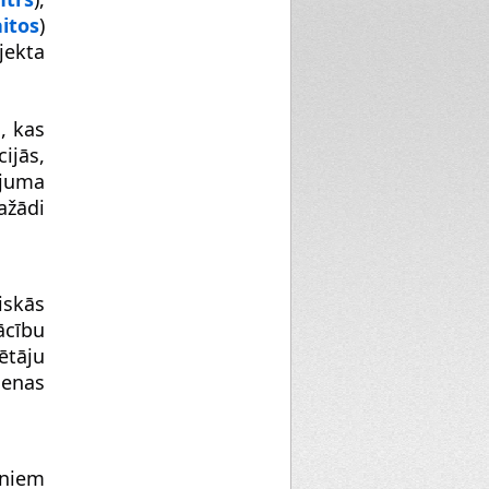
itos
) 
ekta 
 kas 
ijās, 
juma 
ādi 
skās 
cību 
tāju 
enas 
niem 