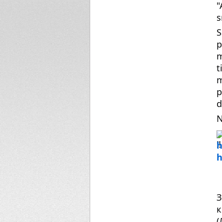
"
s
S
p
m
t
m
p
d
N
h
h
З
к
(