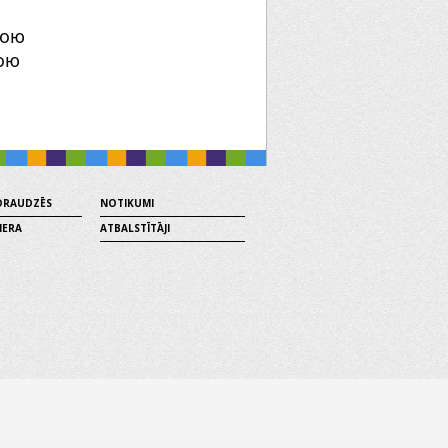
кою
ою
 DRAUDZĒS
NOTIKUMI
MERA
ATBALSTĪTĀJI