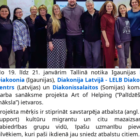
o 19. līdz 21. janvārim Tallinā notika Igaunijas
iakoonia
(Igaunijas),
Diakonija Latvijā - LELB Diako
entrs
(Latvijas) un
Diakonissalaitos
(Somijas) kom
arba sanāksme projekta Art of Helping (“Palīdzē
āksla”) ietvaros.
rojekta mērķis ir stiprināt savstarpēja atbalsta (angl
upport) kultūru migrantu un citu mazaizsar
abiedrības grupu vidū, īpašu uzmanību pievē
ilvēkiem, kuri paši ikdienā jau sniedz atbalstu citiem.