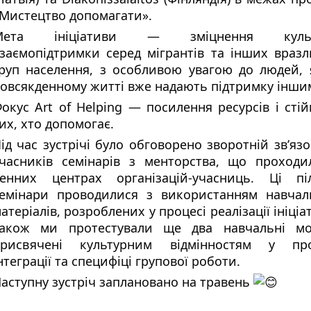
Мистецтво допомагати».
Мета ініціативи — зміцнення культ
заємопідтримки серед мігрантів та інших враз
руп населення, з особливою увагою до людей, 
овсякденному житті вже надають підтримку інши
окус Art of Helping — посилення ресурсів і стій
их, хто допомогає.
ід час зустрічі було обговорено зворотній зв’язо
часників семінарів з менторства, що проходи
енних центрах організацій-учасниць. Ці піл
емінари проводилися з використанням навчал
атеріалів, розроблених у процесі реалізації ініціа
акож ми протестували ще два навчальні мод
присвячені культурним відмінностям у про
нтеграції та специфіці групової роботи.
аступну зустріч заплановано на травень