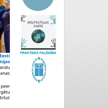
Eesti
nijas
andu
šanas
. peer
gātu
ršot