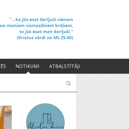
ZĒS
NOTIKUMI
ATBALSTĪTĀJI