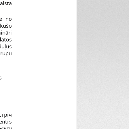
alsta
te no
ikušo
ināri
dātos
duļus
grupu
s
стріч
entrs
оєкту