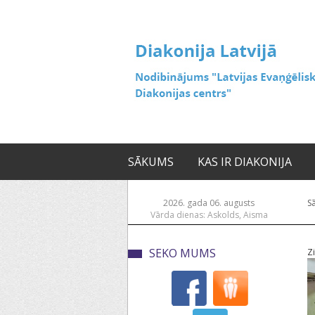
SĀKUMS
KAS IR DIAKONIJA
2026. gada 06. augusts
S
Vārda dienas: Askolds, Aisma
SEKO MUMS
Z