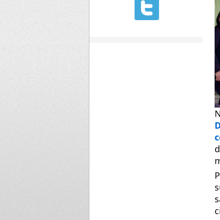
N
D
c
d
m
P
s
s
c