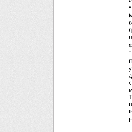
«
в
г
п
Ф
т
П
у
д
с
м
Т
і
Н