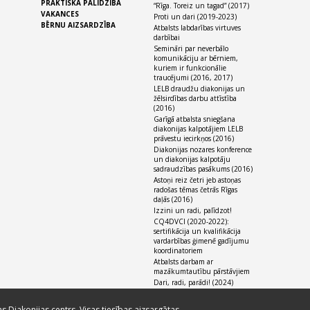
PRAKTISKĀ PALĪDZĪBA
“Rīga. Toreiz un tagad” (2017)
VAKANCES
Proti un dari (2019-2023)
BĒRNU AIZSARDZĪBA
Atbalsts labdarības virtuves
darbībai
Semināri par neverbālo
komunikāciju ar bērniem,
kuriem ir funkcionālie
traucējumi (2016, 2017)
LELB draudžu diakonijas un
žēlsirdības darbu attīstība
(2016)
Garīgā atbalsta sniegšana
diakonijas kalpotājiem LELB
prāvestu iecirkņos (2016)
Diakonijas nozares konference
un diakonijas kalpotāju
sadraudzības pasākums (2016)
Astoņi reiz četri jeb astoņas
radošas tēmas četrās Rīgas
daļās (2016)
Izzini un radi, palīdzot!
CQ4DVCI (2020-2022):
sertifikācija un kvalifikācija
vardarbības ģimenē gadījumu
koordinatoriem
Atbalsts darbam ar
mazākumtautību pārstāvjiem
Dari, radi, parādi! (2024)
as Diakonijas centrs. Visas tiesības aizsargātas.