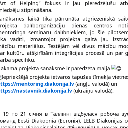
Art of Helping" fokuss ir jau pieredzējušu atb
niedzēju stiprināšana.
anāksmes laikā tika pārrunāta atgriezeniskā sai
rojekta dalīborganizāciju dienas centros not
entoringa semināru dalībniekiem, jo šie pilotsem
ika vadīti, izmantojot projekta gaitā jau izstrā
ācību materiālus. Testējām vēl divus mācību mo
ar kultūru atšķirībām integrācijas procesā un par 
arba specifiku.
ākamā projekta sanāksme ir paredzēta maijā
Iepriekšējā projekta ietvaros tapušas tīmekļa vietne
ttps://mentoring.diakonija.lv
(angļu valodā) un
ttps://nastavnik.diakonija.lv
(ukraiņu valodā).
 19 по 21 січня в Таллінні відбулася робоча зу
оманд Eesti Diakoonia (Естонія), LELB Diakonijas c
Латвія) та Diakonissalaitos (Фінляндія) в межах пр