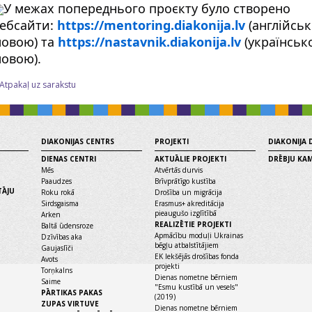
У межах попереднього проєкту було створено
ебсайти:
https://mentoring.diakonija.lv
(англійсь
овою) та
https://nastavnik.diakonija.lv
(українськ
овою).
 Atpakaļ uz sarakstu
DIAKONIJAS CENTRS
PROJEKTI
DIAKONIJA
DIENAS CENTRI
AKTUĀLIE PROJEKTI
DRĒBJU KA
Mēs
Atvērtās durvis
Paaudzes
Brīvprātīgo kustība
TĀJU
Roku rokā
Drošība un migrācija
Sirdsgaisma
Erasmus+ akreditācija
pieaugušo izglītībā
Arken
REALIZĒTIE PROJEKTI
Baltā ūdensroze
Apmācību moduļi Ukrainas
Dzīvības aka
bēgļu atbalstītājiem
Gaujaslīči
EK Iekšējās drošības fonda
Avots
projekti
Torņkalns
Dienas nometne bērniem
Saime
"Esmu kustībā un vesels"
PĀRTIKAS PAKAS
(2019)
ZUPAS VIRTUVE
Dienas nometne bērniem