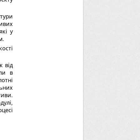
ури
ливих
які у
м.
кості
к від
ли в
отні
ьних
тиви.
улі,
цесі