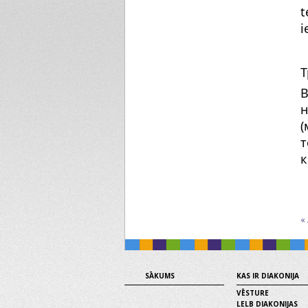
t
i
Т
В
н
(
т
к
«
SĀKUMS
KAS IR DIAKONIJA
VĒSTURE
LELB DIAKONIJAS