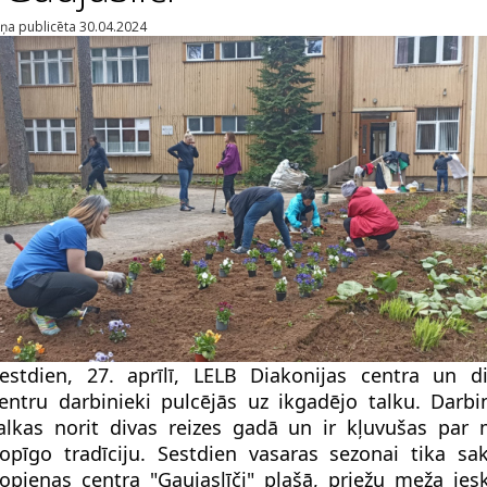
iņa publicēta 30.04.2024
estdien, 27. aprīlī, LELB Diakonijas centra un d
entru darbinieki pulcējās uz ikgadējo talku. Darbi
alkas norit divas reizes gadā un ir kļuvušas par
opīgo tradīciju. Sestdien vasaras sezonai tika sa
opienas centra "Gaujaslīči" plašā, priežu meža ies