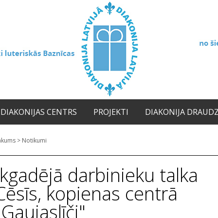
DIAKONIJAS CENTRS
PROJEKTI
DIAKONIJA DRAUD
ākums
>
Notikumi
Ikgadējā darbinieku talka
Cēsīs, kopienas centrā
"Gaujaslīči"