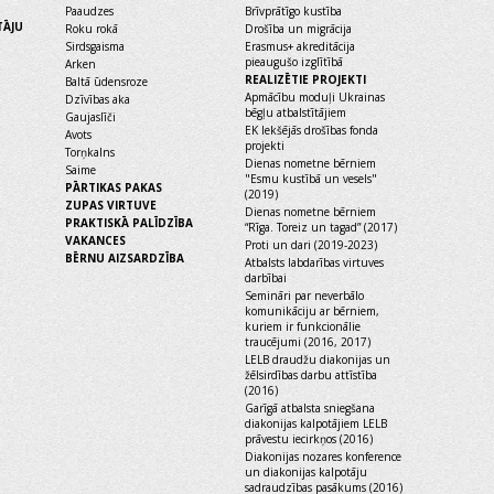
Paaudzes
Brīvprātīgo kustība
TĀJU
Roku rokā
Drošība un migrācija
Sirdsgaisma
Erasmus+ akreditācija
pieaugušo izglītībā
Arken
REALIZĒTIE PROJEKTI
Baltā ūdensroze
Apmācību moduļi Ukrainas
Dzīvības aka
bēgļu atbalstītājiem
Gaujaslīči
EK Iekšējās drošības fonda
Avots
projekti
Torņkalns
Dienas nometne bērniem
Saime
"Esmu kustībā un vesels"
PĀRTIKAS PAKAS
(2019)
ZUPAS VIRTUVE
Dienas nometne bērniem
PRAKTISKĀ PALĪDZĪBA
“Rīga. Toreiz un tagad” (2017)
VAKANCES
Proti un dari (2019-2023)
BĒRNU AIZSARDZĪBA
Atbalsts labdarības virtuves
darbībai
Semināri par neverbālo
komunikāciju ar bērniem,
kuriem ir funkcionālie
traucējumi (2016, 2017)
LELB draudžu diakonijas un
žēlsirdības darbu attīstība
(2016)
Garīgā atbalsta sniegšana
diakonijas kalpotājiem LELB
prāvestu iecirkņos (2016)
Diakonijas nozares konference
un diakonijas kalpotāju
sadraudzības pasākums (2016)