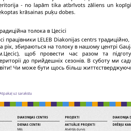
eritorija - no lapām tika atbrīvots zāliens un kopīgi
ekoptas krāsainas puķu dobes.
радиційна толока в Цесісі
сі
працівники LELEB Diakonijas centrs традиційно, 
а рік, збираються на толоку в нашому центрі Gauja
м.Цесіс), щоб провести час разом та підготу
ериторії до прийдешніх сезонів. В суботу ми са
віти! Чи може бути щось більш життєстверджую
 Atpakaļ uz sarakstu
DIAKONIJAS CENTRS
PROJEKTI
DIAKONIJA
DIENAS CENTRI
AKTUĀLIE PROJEKTI
DRĒBJU KA
Mēs
Atvērtās durvis