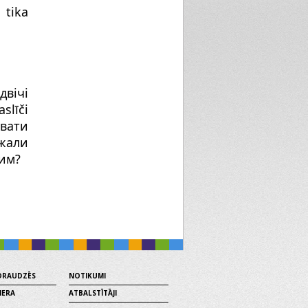
 tika
двічі
slīči
вати
джали
чим?
 DRAUDZĒS
NOTIKUMI
MERA
ATBALSTĪTĀJI