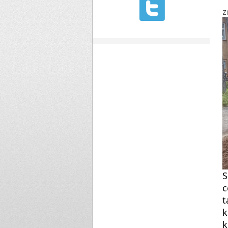
Z
S
c
t
k
k