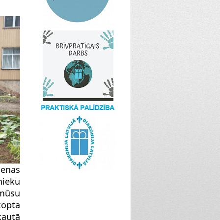
ienas
nieku
 mūsu
kopta
kautā