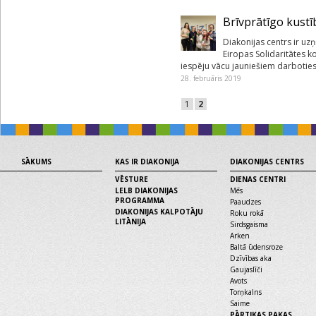
Brīvprātīgo kustī
Diakonijas centrs ir uz
Eiropas Solidaritātes 
iespēju vācu jauniešiem darboties
28. februāris 2019
1
2
SĀKUMS
KAS IR DIAKONIJA
DIAKONIJAS CENTRS
VĒSTURE
DIENAS CENTRI
LELB DIAKONIJAS
Mēs
PROGRAMMA
Paaudzes
DIAKONIJAS KALPOTĀJU
Roku rokā
LITĀNIJA
Sirdsgaisma
Arken
Baltā ūdensroze
Dzīvības aka
Gaujaslīči
Avots
Torņkalns
Saime
PĀRTIKAS PAKAS