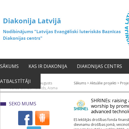
SĀKUMS
KAS IR DIAKONIJA
DIAKONIJAS CENTRS
ATBALSTĪTĀJI
2026. gada 06. augusts
Sākums
>
Aktuālie projekti
>
Proje
Vārda dienas: Askolds, Aisma
SHRINEs: raising 
SEKO MUMS
worship by promot
advanced technol
ES Iekšējās drošības fonda finans
dievnamu drošības jomā, veicinot