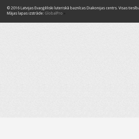
© 2016 Latvijas Evaņģēliski luteriskā baznīcas Diakonijas centrs. Visas tiesīb
Mājas lapas izstrāde:
GlobalPro
»