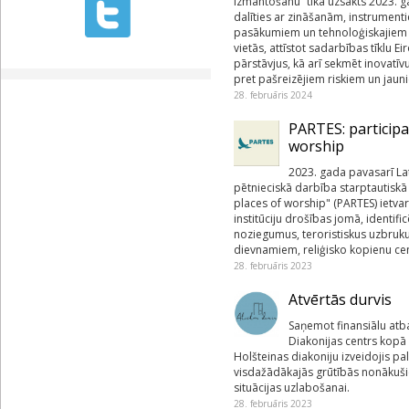
izmantošanu” tika uzsākts 2023. ga
dalīties ar zināšanām, instrumenti
pasākumiem un tehnoloģiskajiem r
vietās, attīstot sadarbības tīklu 
pārstāvjus, kā arī sekmēt inovatīv
pret pašreizējiem riskiem un jau
28. februāris 2024
PARTES: participa
worship
2023. gada pavasarī Lat
pētnieciskā darbība starptautiskā
places of worship" (PARTES) ietvar
institūciju drošības jomā, identifi
noziegumus, teroristiskus uzbruk
dievnamiem, reliģisko kopienu cen
28. februāris 2023
Atvērtās durvis
Saņemot finansiālu atba
Diakonijas centrs kopā
Holšteinas diakoniju izveidojis pa
visdažādākajās grūtībās nonākušie
situācijas uzlabošanai.
28. februāris 2023